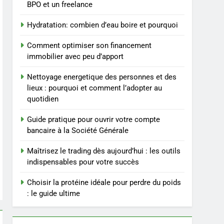
du poids rapidement et
BIEN ÊTRE
BPO et un freelance
durable
Hydratation: combien d’eau boire et pourquoi
4
Infection chronique de
Comment optimiser son financement
l’oreille : tout ce qu’il faut
immobilier avec peu d’apport
savoir sur les
SANTÉ
saignements
Nettoyage energetique des personnes et des
5
lieux : pourquoi et comment l’adopter au
Les secrets révélés pour
quotidien
une peau éclatante grâce
à The Ordinary
SANTÉ
Guide pratique pour ouvrir votre compte
bancaire à la Société Générale
6
Prévenir les chutes chez
Maîtrisez le trading dès aujourd’hui : les outils
les seniors: aménagement
indispensables pour votre succès
et exercices
BIEN ÊTRE
Choisir la protéine idéale pour perdre du poids
: le guide ultime
7
Voyance à La Rochelle : où
trouver un