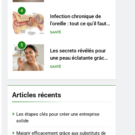
durable
4
Infection chronique de
l’oreille : tout ce qu’il faut
savoir sur les
SANTÉ
saignements
5
Les secrets révélés pour
une peau éclatante grâce
à The Ordinary
SANTÉ
6
Prévenir les chutes chez
les seniors: aménagement
Articles récents
et exercices
BIEN ÊTRE
7
Les étapes clés pour créer une entreprise
Voyance à La Rochelle : où
solide
trouver un
Maigrir efficacement grâce aux substituts de
accompagnement sérieux