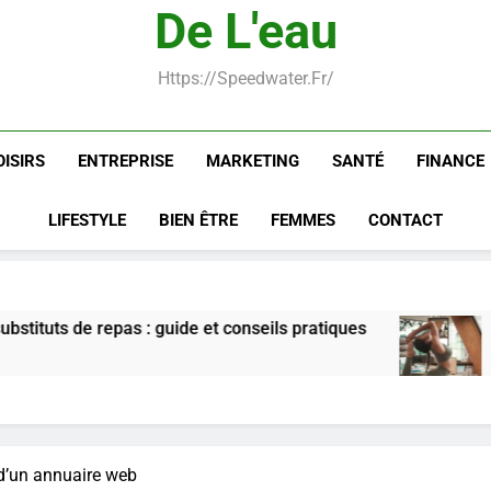
De L'eau
Infection chronique de l’oreille 
Https://speedwater.fr/
OISIRS
ENTREPRISE
MARKETING
SANTÉ
FINANCE
LIFESTYLE
BIEN ÊTRE
FEMMES
CONTACT
 guide et conseils pratiques
Postures de yoga
7 Jours Ago
d’un annuaire web