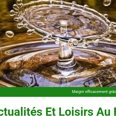
Infection chronique de l’oreille 
Les 
Maigrir efficacement grâc
Postures de yoga essentielle
Infection chronique de l’oreille 
Les 
tualités Et Loisirs Au 
Maigrir efficacement grâc
Postures de yoga essentielle