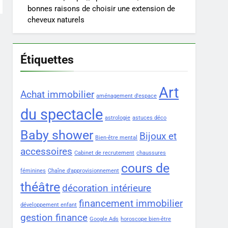
bonnes raisons de choisir une extension de
cheveux naturels
Étiquettes
Art
Achat immobilier
aménagement d'espace
du spectacle
astrologie
astuces déco
Baby shower
Bijoux et
Bien-être mental
accessoires
Cabinet de recrutement
chaussures
cours de
féminines
Chaîne d'approvisionnement
théâtre
décoration intérieure
financement immobilier
développement enfant
gestion finance
Google Ads
horoscope bien-être