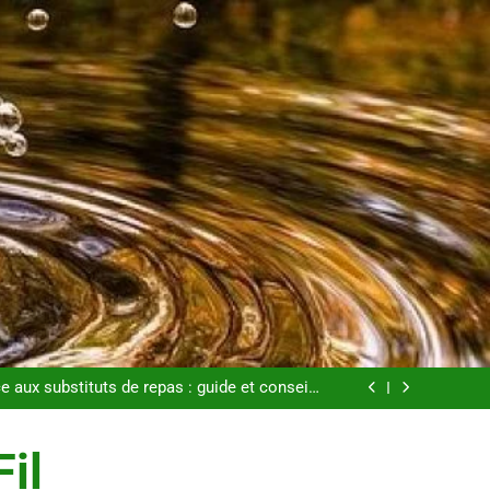
: tout ce qu’il faut savoir sur les saignements
étapes clés pour créer une entreprise solide
e aux substituts de repas : guide et conseils
pratiques
s pour perdre du poids rapidement et durable
: tout ce qu’il faut savoir sur les saignements
étapes clés pour créer une entreprise solide
Fil
e aux substituts de repas : guide et conseils
pratiques
s pour perdre du poids rapidement et durable