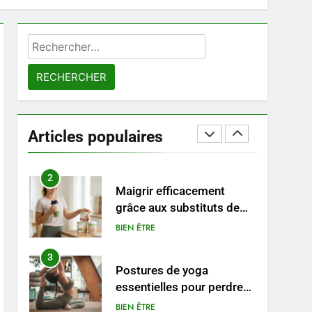
à un tarif juste ?
8
Sclérose en plaques et
Rechercher :
maternité : tout ce que les
femmes enceintes doivent
SANTÉ
connaître
1
Les étapes clés pour créer
une entreprise solide
Articles populaires
ENTREPRISE
2
Maigrir efficacement
grâce aux substituts de
repas : guide et conseils
BIEN ÊTRE
pratiques
3
Postures de yoga
essentielles pour perdre
du poids rapidement et
BIEN ÊTRE