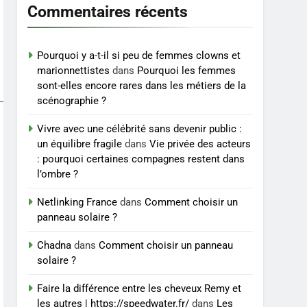
accompagnement sérieux
Commentaires récents
BIEN ÊTRE
à un tarif juste ?
8
Sclérose en plaques et
Pourquoi y a-t-il si peu de femmes clowns et
maternité : tout ce que les
marionnettistes
dans
Pourquoi les femmes
sont-elles encore rares dans les métiers de la
femmes enceintes doivent
SANTÉ
scénographie ?
connaître
Vivre avec une célébrité sans devenir public :
un équilibre fragile
dans
Vie privée des acteurs
: pourquoi certaines compagnes restent dans
l’ombre ?
Netlinking France
dans
Comment choisir un
panneau solaire ?
Chadna
dans
Comment choisir un panneau
solaire ?
Faire la différence entre les cheveux Remy et
les autres | https://speedwater.fr/
dans
Les