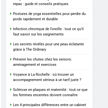
BIEN ÊTRE
repas : guide et conseils pratiques
à un tarif juste ?
8
Postures de yoga essentielles pour perdre du
Sclérose en plaques et
poids rapidement et durable
maternité : tout ce que les
femmes enceintes doivent
SANTÉ
Infection chronique de l’oreille : tout ce qu’il
connaître
faut savoir sur les saignements
1
Les étapes clés pour créer
Les secrets révélés pour une peau éclatante
une entreprise solide
grâce à The Ordinary
ENTREPRISE
Prévenir les chutes chez les seniors:
aménagement et exercices
2
Maigrir efficacement
Voyance à La Rochelle : où trouver un
grâce aux substituts de
accompagnement sérieux à un tarif juste ?
repas : guide et conseils
BIEN ÊTRE
pratiques
Sclérose en plaques et maternité : tout ce que
3
les femmes enceintes doivent connaître
Postures de yoga
essentielles pour perdre
Les 4 principales différences entre un cabinet