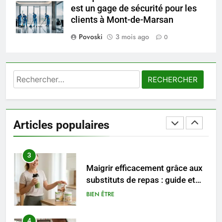
est un gage de sécurité pour les
clients à Mont-de-Marsan
1
Povoski
3 mois ago
Les tendances mode qui
0
reviennent chaque année
MODE
Rechercher :
2
Les étapes clés pour créer une
entreprise solide
Articles populaires
ENTREPRISE
3
Maigrir efficacement grâce aux
substituts de repas : guide et
conseils pratiques
BIEN ÊTRE
4