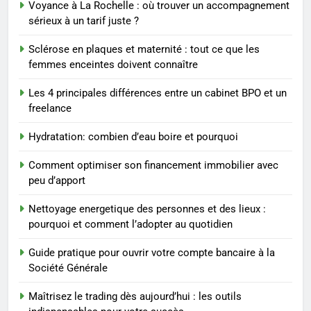
Voyance à La Rochelle : où trouver un accompagnement
3
sérieux à un tarif juste ?
Maigrir efficacement grâce aux
Sclérose en plaques et maternité : tout ce que les
substituts de repas : guide et
femmes enceintes doivent connaître
conseils pratiques
BIEN ÊTRE
Les 4 principales différences entre un cabinet BPO et un
freelance
4
Postures de yoga essentielles
Hydratation: combien d’eau boire et pourquoi
pour perdre du poids
rapidement et durable
BIEN ÊTRE
Comment optimiser son financement immobilier avec
peu d’apport
5
Nettoyage energetique des personnes et des lieux :
Infection chronique de l’oreille :
pourquoi et comment l’adopter au quotidien
tout ce qu’il faut savoir sur les
saignements
Guide pratique pour ouvrir votre compte bancaire à la
SANTÉ
Société Générale
6
Maîtrisez le trading dès aujourd’hui : les outils
Les secrets révélés pour une