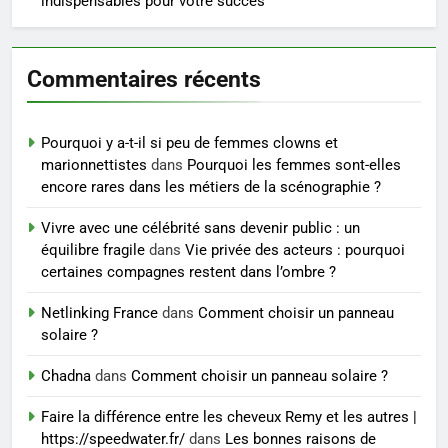
indispensables pour votre succès
peau éclatante grâce à The
Ordinary
SANTÉ
Commentaires récents
7
Prévenir les chutes chez les
Pourquoi y a-t-il si peu de femmes clowns et
seniors: aménagement et
marionnettistes
dans
Pourquoi les femmes sont-elles
exercices
BIEN ÊTRE
encore rares dans les métiers de la scénographie ?
Vivre avec une célébrité sans devenir public : un
8
équilibre fragile
dans
Vie privée des acteurs : pourquoi
Voyance à La Rochelle : où
certaines compagnes restent dans l’ombre ?
trouver un accompagnement
sérieux à un tarif juste ?
Netlinking France
dans
Comment choisir un panneau
BIEN ÊTRE
solaire ?
Chadna
dans
Comment choisir un panneau solaire ?
Faire la différence entre les cheveux Remy et les autres |
https://speedwater.fr/
dans
Les bonnes raisons de