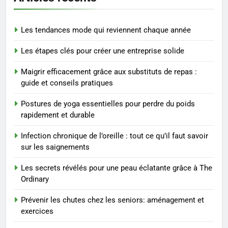
exercices
BIEN ÊTRE
Les tendances mode qui reviennent chaque année
8
Les étapes clés pour créer une entreprise solide
Voyance à La Rochelle : où
trouver un accompagnement
Maigrir efficacement grâce aux substituts de repas :
sérieux à un tarif juste ?
BIEN ÊTRE
guide et conseils pratiques
Postures de yoga essentielles pour perdre du poids
1
rapidement et durable
Les tendances mode qui
reviennent chaque année
Infection chronique de l’oreille : tout ce qu’il faut savoir
MODE
sur les saignements
Les secrets révélés pour une peau éclatante grâce à The
2
Ordinary
Les étapes clés pour créer une
entreprise solide
Prévenir les chutes chez les seniors: aménagement et
exercices
ENTREPRISE