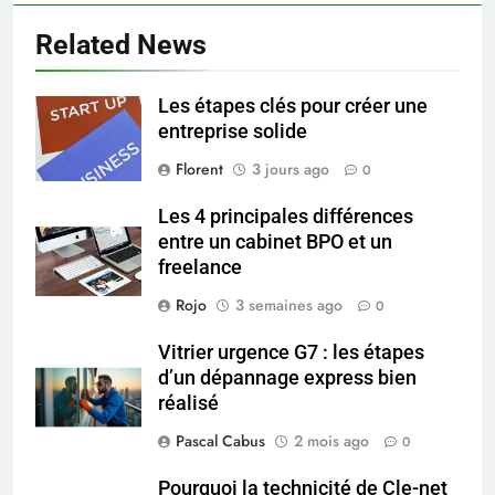
tout ce qu’il faut savoir sur les
Related News
saignements
SANTÉ
Les étapes clés pour créer une
6
entreprise solide
Les secrets révélés pour une
peau éclatante grâce à The
Florent
3 jours ago
0
Ordinary
SANTÉ
Les 4 principales différences
entre un cabinet BPO et un
7
freelance
Prévenir les chutes chez les
Rojo
3 semaines ago
0
seniors: aménagement et
exercices
BIEN ÊTRE
Vitrier urgence G7 : les étapes
d’un dépannage express bien
réalisé
8
Voyance à La Rochelle : où
Pascal Cabus
2 mois ago
0
trouver un accompagnement
sérieux à un tarif juste ?
Pourquoi la technicité de Cle-net
BIEN ÊTRE