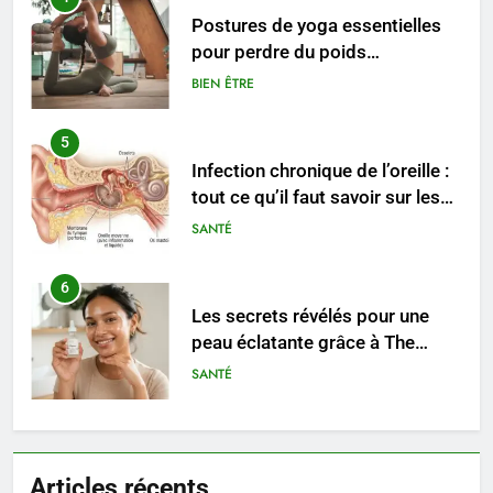
Postures de yoga essentielles
pour perdre du poids
rapidement et durable
BIEN ÊTRE
5
Infection chronique de l’oreille :
tout ce qu’il faut savoir sur les
saignements
SANTÉ
6
Les secrets révélés pour une
peau éclatante grâce à The
Ordinary
SANTÉ
7
Prévenir les chutes chez les
Articles récents
seniors: aménagement et