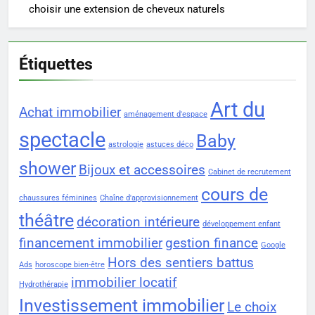
choisir une extension de cheveux naturels
Étiquettes
Art du
Achat immobilier
aménagement d'espace
spectacle
Baby
astrologie
astuces déco
shower
Bijoux et accessoires
Cabinet de recrutement
cours de
chaussures féminines
Chaîne d'approvisionnement
théâtre
décoration intérieure
développement enfant
financement immobilier
gestion finance
Google
Hors des sentiers battus
Ads
horoscope bien-être
immobilier locatif
Hydrothérapie
Investissement immobilier
Le choix