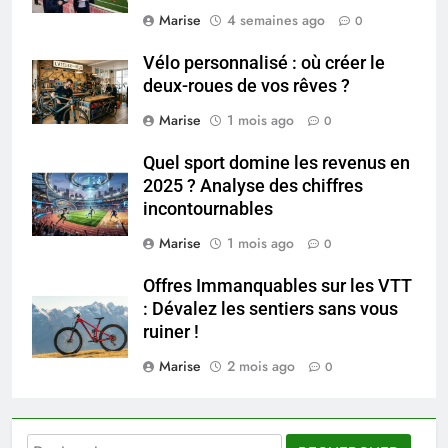
saignements
Marise
4 semaines ago
0
SANTÉ
Vélo personnalisé : où créer le
6
deux-roues de vos rêves ?
Les secrets révélés pour une
Marise
1 mois ago
0
peau éclatante grâce à The
Ordinary
SANTÉ
Quel sport domine les revenus en
2025 ? Analyse des chiffres
incontournables
7
Prévenir les chutes chez les
Marise
1 mois ago
0
seniors: aménagement et
exercices
Offres Immanquables sur les VTT
BIEN ÊTRE
: Dévalez les sentiers sans vous
ruiner !
8
Marise
2 mois ago
Voyance à La Rochelle : où
0
trouver un accompagnement
sérieux à un tarif juste ?
BIEN ÊTRE
Rechercher :