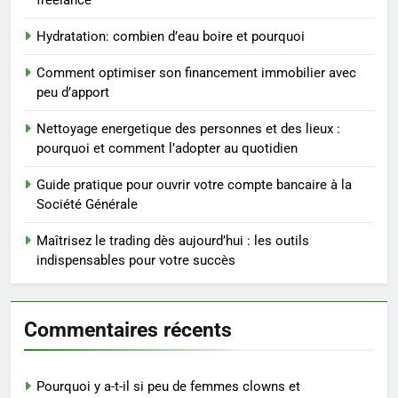
freelance
3
Maigrir efficacement grâce aux
Hydratation: combien d’eau boire et pourquoi
substituts de repas : guide et
conseils pratiques
BIEN ÊTRE
Comment optimiser son financement immobilier avec
peu d’apport
4
Nettoyage energetique des personnes et des lieux :
Postures de yoga essentielles
pourquoi et comment l’adopter au quotidien
pour perdre du poids
rapidement et durable
Guide pratique pour ouvrir votre compte bancaire à la
BIEN ÊTRE
Société Générale
5
Maîtrisez le trading dès aujourd’hui : les outils
Infection chronique de l’oreille :
indispensables pour votre succès
tout ce qu’il faut savoir sur les
saignements
SANTÉ
Commentaires récents
6
Les secrets révélés pour une
Pourquoi y a-t-il si peu de femmes clowns et
peau éclatante grâce à The