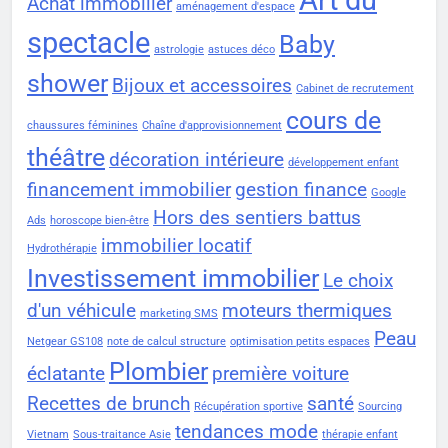
Art du
Achat immobilier
aménagement d'espace
spectacle
Baby
astrologie
astuces déco
shower
Bijoux et accessoires
Cabinet de recrutement
cours de
chaussures féminines
Chaîne d'approvisionnement
théâtre
décoration intérieure
développement enfant
financement immobilier
gestion finance
Google
Hors des sentiers battus
Ads
horoscope bien-être
immobilier locatif
Hydrothérapie
Investissement immobilier
Le choix
d'un véhicule
moteurs thermiques
marketing SMS
Peau
Netgear GS108
note de calcul structure
optimisation petits espaces
Plombier
éclatante
première voiture
Recettes de brunch
santé
Récupération sportive
Sourcing
tendances mode
Vietnam
Sous-traitance Asie
thérapie enfant