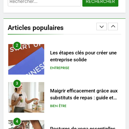
1
Les tendances mode qui
reviennent chaque année
Articles populaires
MODE
2
Les étapes clés pour créer une
entreprise solide
ENTREPRISE
3
Maigrir efficacement grâce aux
substituts de repas : guide et
conseils pratiques
BIEN ÊTRE
4
Postures de yoga essentielles