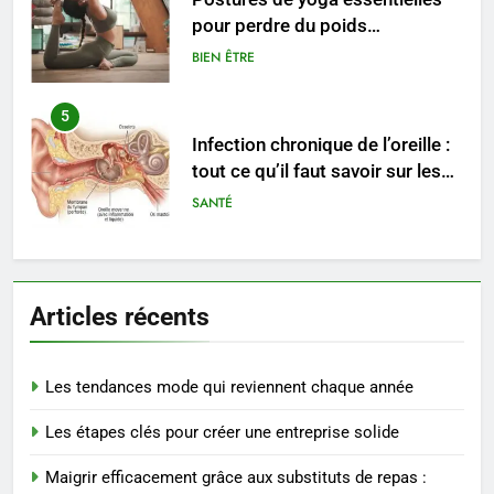
pour perdre du poids
rapidement et durable
BIEN ÊTRE
5
Infection chronique de l’oreille :
tout ce qu’il faut savoir sur les
saignements
SANTÉ
6
Les secrets révélés pour une
Articles récents
peau éclatante grâce à The
Ordinary
SANTÉ
Les tendances mode qui reviennent chaque année
7
Les étapes clés pour créer une entreprise solide
Prévenir les chutes chez les
seniors: aménagement et
Maigrir efficacement grâce aux substituts de repas :
exercices
BIEN ÊTRE