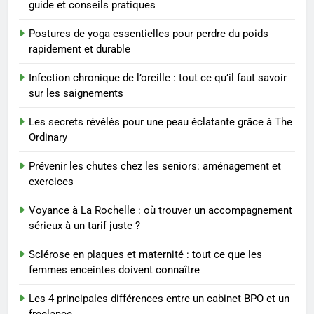
guide et conseils pratiques
Postures de yoga essentielles pour perdre du poids
8
rapidement et durable
Voyance à La Rochelle : où
trouver un accompagnement
Infection chronique de l’oreille : tout ce qu’il faut savoir
sérieux à un tarif juste ?
BIEN ÊTRE
sur les saignements
Les secrets révélés pour une peau éclatante grâce à The
1
Ordinary
Les tendances mode qui
reviennent chaque année
Prévenir les chutes chez les seniors: aménagement et
exercices
MODE
Voyance à La Rochelle : où trouver un accompagnement
2
sérieux à un tarif juste ?
Les étapes clés pour créer une
Sclérose en plaques et maternité : tout ce que les
entreprise solide
femmes enceintes doivent connaître
ENTREPRISE
Les 4 principales différences entre un cabinet BPO et un