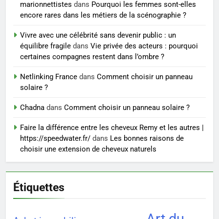
marionnettistes
dans
Pourquoi les femmes sont-elles
Ordinary
SANTÉ
encore rares dans les métiers de la scénographie ?
Vivre avec une célébrité sans devenir public : un
7
équilibre fragile
dans
Vie privée des acteurs : pourquoi
Prévenir les chutes chez les
certaines compagnes restent dans l’ombre ?
seniors: aménagement et
exercices
Netlinking France
dans
Comment choisir un panneau
BIEN ÊTRE
solaire ?
8
Chadna
dans
Comment choisir un panneau solaire ?
Voyance à La Rochelle : où
Faire la différence entre les cheveux Remy et les autres |
trouver un accompagnement
https://speedwater.fr/
dans
Les bonnes raisons de
sérieux à un tarif juste ?
BIEN ÊTRE
choisir une extension de cheveux naturels
Étiquettes