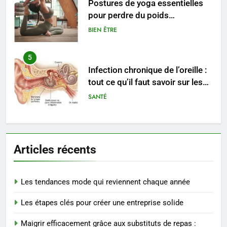
Postures de yoga essentielles
pour perdre du poids
rapidement et durable
BIEN ÊTRE
5
Infection chronique de l’oreille :
tout ce qu’il faut savoir sur les
saignements
SANTÉ
6
Les secrets révélés pour une
Articles récents
peau éclatante grâce à The
Ordinary
SANTÉ
Les tendances mode qui reviennent chaque année
7
Les étapes clés pour créer une entreprise solide
Prévenir les chutes chez les
seniors: aménagement et
Maigrir efficacement grâce aux substituts de repas :