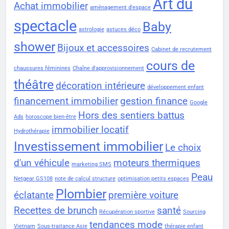
Art du
Achat immobilier
aménagement d'espace
spectacle
Baby
astrologie
astuces déco
shower
Bijoux et accessoires
Cabinet de recrutement
cours de
chaussures féminines
Chaîne d'approvisionnement
théâtre
décoration intérieure
développement enfant
financement immobilier
gestion finance
Google
Hors des sentiers battus
Ads
horoscope bien-être
immobilier locatif
Hydrothérapie
Investissement immobilier
Le choix
d'un véhicule
moteurs thermiques
marketing SMS
Peau
Netgear GS108
note de calcul structure
optimisation petits espaces
Plombier
éclatante
première voiture
Recettes de brunch
santé
Récupération sportive
Sourcing
tendances mode
Vietnam
Sous-traitance Asie
thérapie enfant