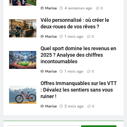
tout ce qu’il faut savoir sur les
saignements
Marise
4 semaines ago
0
SANTÉ
Vélo personnalisé : où créer le
6
deux-roues de vos rêves ?
Les secrets révélés pour une
Marise
1 mois ago
0
peau éclatante grâce à The
Ordinary
SANTÉ
Quel sport domine les revenus en
2025 ? Analyse des chiffres
incontournables
7
Prévenir les chutes chez les
Marise
1 mois ago
0
seniors: aménagement et
exercices
Offres Immanquables sur les VTT
BIEN ÊTRE
: Dévalez les sentiers sans vous
ruiner !
8
Marise
2 mois ago
Voyance à La Rochelle : où
0
trouver un accompagnement
sérieux à un tarif juste ?
BIEN ÊTRE