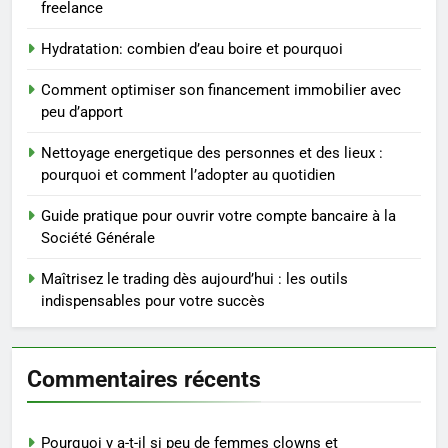
freelance
3
Maigrir efficacement grâce aux
Hydratation: combien d’eau boire et pourquoi
substituts de repas : guide et
conseils pratiques
BIEN ÊTRE
Comment optimiser son financement immobilier avec
peu d’apport
4
Nettoyage energetique des personnes et des lieux :
Postures de yoga essentielles
pourquoi et comment l’adopter au quotidien
pour perdre du poids
rapidement et durable
Guide pratique pour ouvrir votre compte bancaire à la
BIEN ÊTRE
Société Générale
5
Maîtrisez le trading dès aujourd’hui : les outils
Infection chronique de l’oreille :
indispensables pour votre succès
tout ce qu’il faut savoir sur les
saignements
SANTÉ
Commentaires récents
6
Les secrets révélés pour une
Pourquoi y a-t-il si peu de femmes clowns et