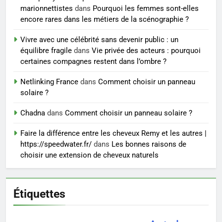
peau éclatante grâce à The
marionnettistes
dans
Pourquoi les femmes sont-elles
Ordinary
SANTÉ
encore rares dans les métiers de la scénographie ?
Vivre avec une célébrité sans devenir public : un
7
équilibre fragile
dans
Vie privée des acteurs : pourquoi
Prévenir les chutes chez les
certaines compagnes restent dans l’ombre ?
seniors: aménagement et
exercices
Netlinking France
dans
Comment choisir un panneau
BIEN ÊTRE
solaire ?
8
Chadna
dans
Comment choisir un panneau solaire ?
Voyance à La Rochelle : où
Faire la différence entre les cheveux Remy et les autres |
trouver un accompagnement
https://speedwater.fr/
dans
Les bonnes raisons de
sérieux à un tarif juste ?
BIEN ÊTRE
choisir une extension de cheveux naturels
Étiquettes