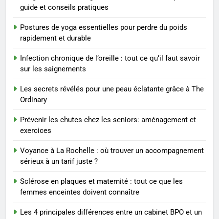
exercices
BIEN ÊTRE
guide et conseils pratiques
Postures de yoga essentielles pour perdre du poids
8
rapidement et durable
Voyance à La Rochelle : où
trouver un accompagnement
Infection chronique de l’oreille : tout ce qu’il faut savoir
sérieux à un tarif juste ?
BIEN ÊTRE
sur les saignements
Les secrets révélés pour une peau éclatante grâce à The
1
Ordinary
Les tendances mode qui
reviennent chaque année
Prévenir les chutes chez les seniors: aménagement et
exercices
MODE
Voyance à La Rochelle : où trouver un accompagnement
2
sérieux à un tarif juste ?
Les étapes clés pour créer une
Sclérose en plaques et maternité : tout ce que les
entreprise solide
femmes enceintes doivent connaître
ENTREPRISE
Les 4 principales différences entre un cabinet BPO et un