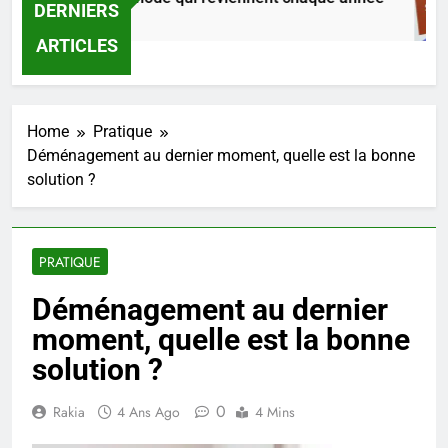
DERNIERS
4 Heures Ago
ARTICLES
Home
Pratique
Déménagement au dernier moment, quelle est la bonne
solution ?
PRATIQUE
Déménagement au dernier
moment, quelle est la bonne
solution ?
0
Rakia
4 Ans Ago
4 Mins