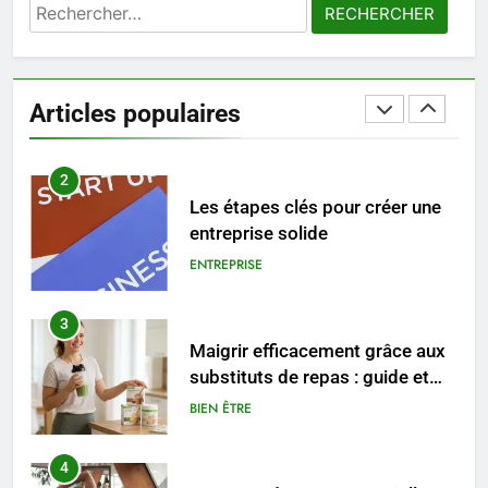
Rechercher :
1
Les tendances mode qui
reviennent chaque année
Articles populaires
MODE
2
Les étapes clés pour créer une
entreprise solide
ENTREPRISE
3
Maigrir efficacement grâce aux
substituts de repas : guide et
conseils pratiques
BIEN ÊTRE
4