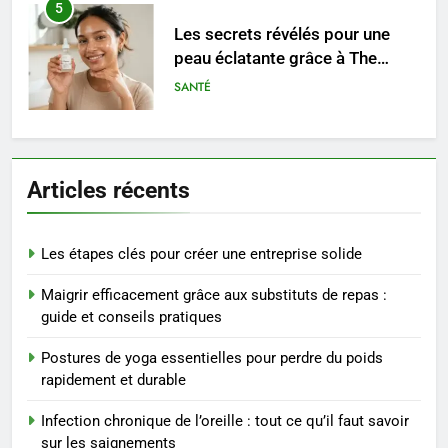
5
Les secrets révélés pour une
peau éclatante grâce à The
Ordinary
SANTÉ
6
Prévenir les chutes chez les
Articles récents
seniors: aménagement et
exercices
BIEN ÊTRE
Les étapes clés pour créer une entreprise solide
7
Maigrir efficacement grâce aux substituts de repas :
Voyance à La Rochelle : où
guide et conseils pratiques
trouver un accompagnement
sérieux à un tarif juste ?
BIEN ÊTRE
Postures de yoga essentielles pour perdre du poids
rapidement et durable
8
Infection chronique de l’oreille : tout ce qu’il faut savoir
Sclérose en plaques et
sur les saignements