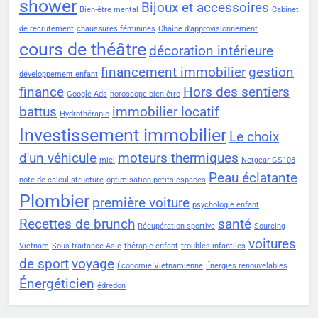
shower
Bijoux et accessoires
Bien-être mental
Cabinet
de recrutement
chaussures féminines
Chaîne d'approvisionnement
cours de théâtre
décoration intérieure
financement immobilier
gestion
développement enfant
finance
Hors des sentiers
Google Ads
horoscope bien-être
battus
immobilier locatif
Hydrothérapie
Investissement immobilier
Le choix
d'un véhicule
moteurs thermiques
miel
Netgear GS108
Peau éclatante
note de calcul structure
optimisation petits espaces
Plombier
première voiture
psychologie enfant
Recettes de brunch
santé
Récupération sportive
Sourcing
voitures
Vietnam
Sous-traitance Asie
thérapie enfant
troubles infantiles
de sport
voyage
Économie Vietnamienne
Énergies renouvelables
Énergéticien
édredon