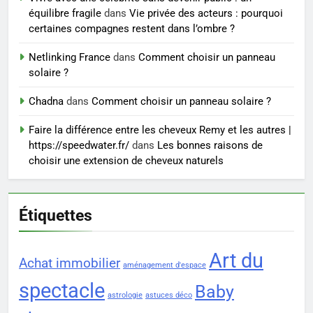
Voyance à La Rochelle : où
équilibre fragile
dans
Vie privée des acteurs : pourquoi
trouver un accompagnement
certaines compagnes restent dans l’ombre ?
sérieux à un tarif juste ?
BIEN ÊTRE
Netlinking France
dans
Comment choisir un panneau
solaire ?
8
Sclérose en plaques et
Chadna
dans
Comment choisir un panneau solaire ?
maternité : tout ce que les
Faire la différence entre les cheveux Remy et les autres |
femmes enceintes doivent
SANTÉ
https://speedwater.fr/
dans
Les bonnes raisons de
connaître
choisir une extension de cheveux naturels
Étiquettes
Art du
Achat immobilier
aménagement d'espace
spectacle
Baby
astrologie
astuces déco