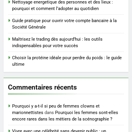
Nettoyage energetique des personnes et des lieux :
pourquoi et comment l’adopter au quotidien
4
Infection chronique de l’oreille :
Guide pratique pour ouvrir votre compte bancaire à la
tout ce qu’il faut savoir sur les
Société Générale
saignements
SANTÉ
Maîtrisez le trading dès aujourd’hui : les outils
indispensables pour votre succès
5
Les secrets révélés pour une
Choisir la protéine idéale pour perdre du poids : le guide
peau éclatante grâce à The
ultime
Ordinary
SANTÉ
Commentaires récents
6
Prévenir les chutes chez les
seniors: aménagement et
Pourquoi y a-t-il si peu de femmes clowns et
exercices
BIEN ÊTRE
marionnettistes
dans
Pourquoi les femmes sont-elles
encore rares dans les métiers de la scénographie ?
7
Vivre avec une célébrité sans devenir public : un