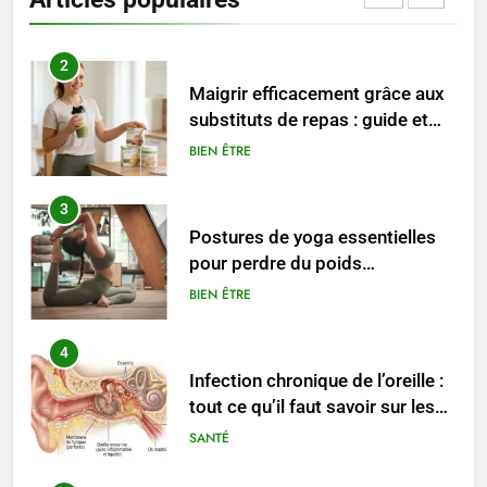
ENTREPRISE
2
Maigrir efficacement grâce aux
substituts de repas : guide et
conseils pratiques
BIEN ÊTRE
3
Postures de yoga essentielles
pour perdre du poids
rapidement et durable
BIEN ÊTRE
4
Infection chronique de l’oreille :
tout ce qu’il faut savoir sur les
saignements
SANTÉ