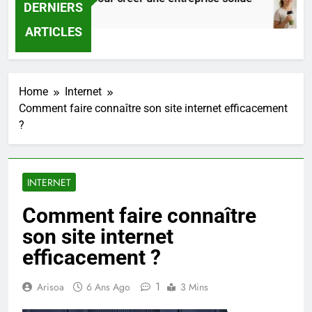
DERNIERS
22 Heures Ago
ARTICLES
Home
Internet
Comment faire connaître son site internet efficacement
?
INTERNET
Comment faire connaître
son site internet
efficacement ?
1
Arisoa
6 Ans Ago
3 Mins