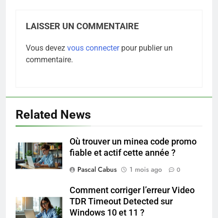
LAISSER UN COMMENTAIRE
Vous devez
vous connecter
pour publier un
commentaire.
Related News
Où trouver un minea code promo
5
fiable et actif cette année ?
Les secrets révélés pour une
peau éclatante grâce à The
Pascal Cabus
1 mois ago
0
Ordinary
SANTÉ
Comment corriger l’erreur Video
TDR Timeout Detected sur
6
Windows 10 et 11 ?