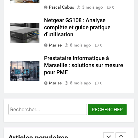
Prévenir les chutes chez les
Pascal Cabus
3 mois ago
0
seniors: aménagement et
exercices
BIEN ÊTRE
Netgear GS108 : Analyse
complète et guide pratique
d’utilisation
7
Voyance à La Rochelle : où
Marise
8 mois ago
0
trouver un accompagnement
sérieux à un tarif juste ?
Prestataire Informatique à
BIEN ÊTRE
Marseille : solutions sur mesure
pour PME
8
Marise
8 mois ago
Sclérose en plaques et
0
maternité : tout ce que les
femmes enceintes doivent
SANTÉ
connaître
Rechercher :
1
Les étapes clés pour créer une
entreprise solide
Articles populaires