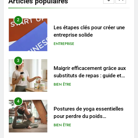
Articles populaires
ENTREPRISE
3
Maigrir efficacement grâce aux
substituts de repas : guide et
conseils pratiques
BIEN ÊTRE
4
Postures de yoga essentielles
pour perdre du poids
rapidement et durable
BIEN ÊTRE
5
Infection chronique de l’oreille :
tout ce qu’il faut savoir sur les
saignements
SANTÉ