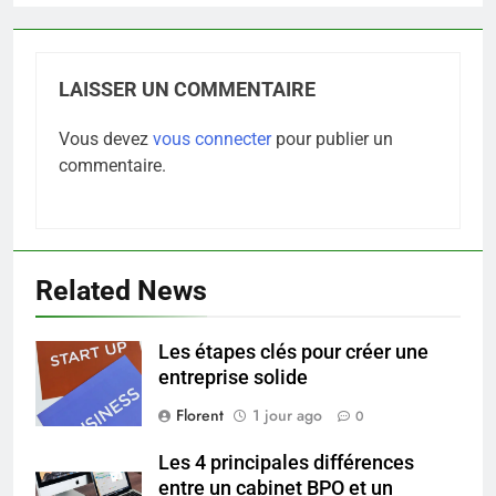
LAISSER UN COMMENTAIRE
Vous devez
vous connecter
pour publier un
commentaire.
5
Infection chronique de l’oreille :
tout ce qu’il faut savoir sur les
saignements
SANTÉ
Related News
6
Les étapes clés pour créer une
Les secrets révélés pour une
entreprise solide
peau éclatante grâce à The
Ordinary
Florent
1 jour ago
0
SANTÉ
Les 4 principales différences
7
entre un cabinet BPO et un