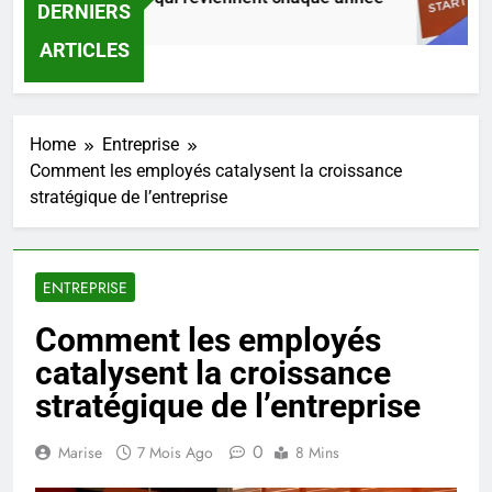
DERNIERS
s Ago
1
ARTICLES
Home
Entreprise
Comment les employés catalysent la croissance
stratégique de l’entreprise
ENTREPRISE
Comment les employés
catalysent la croissance
stratégique de l’entreprise
0
Marise
7 Mois Ago
8 Mins