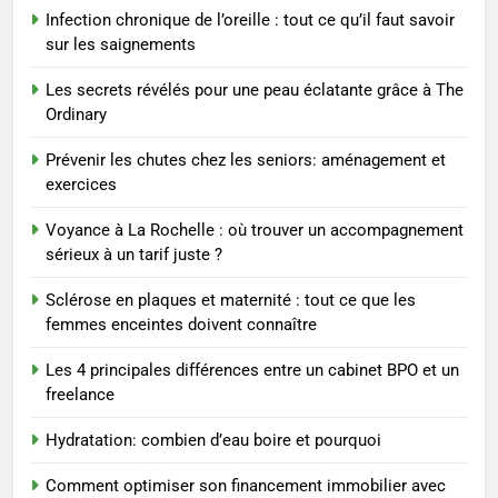
reviennent chaque année
Infection chronique de l’oreille : tout ce qu’il faut savoir
MODE
sur les saignements
Les secrets révélés pour une peau éclatante grâce à The
2
Ordinary
Les étapes clés pour créer une
entreprise solide
Prévenir les chutes chez les seniors: aménagement et
exercices
ENTREPRISE
Voyance à La Rochelle : où trouver un accompagnement
3
sérieux à un tarif juste ?
Maigrir efficacement grâce aux
Sclérose en plaques et maternité : tout ce que les
substituts de repas : guide et
femmes enceintes doivent connaître
conseils pratiques
BIEN ÊTRE
Les 4 principales différences entre un cabinet BPO et un
freelance
4
Postures de yoga essentielles
Hydratation: combien d’eau boire et pourquoi
pour perdre du poids
rapidement et durable
BIEN ÊTRE
Comment optimiser son financement immobilier avec