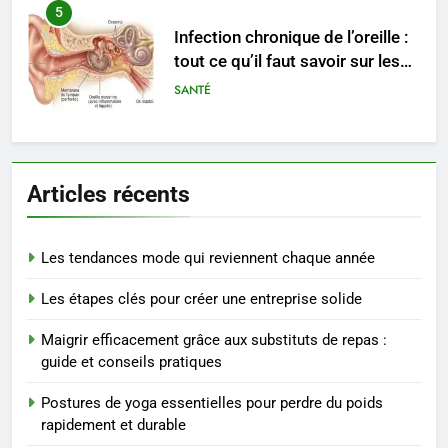
6
Les secrets révélés pour une
peau éclatante grâce à The
Ordinary
SANTÉ
7
Prévenir les chutes chez les
Articles récents
seniors: aménagement et
exercices
BIEN ÊTRE
Les tendances mode qui reviennent chaque année
8
Les étapes clés pour créer une entreprise solide
Voyance à La Rochelle : où
trouver un accompagnement
Maigrir efficacement grâce aux substituts de repas :
sérieux à un tarif juste ?
BIEN ÊTRE
guide et conseils pratiques
Postures de yoga essentielles pour perdre du poids
1
rapidement et durable
Les tendances mode qui