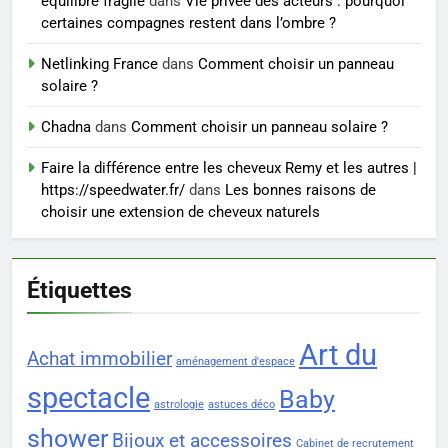
équilibre fragile
dans
Vie privée des acteurs : pourquoi
Voyance à La Rochelle : où
certaines compagnes restent dans l’ombre ?
trouver un accompagnement
sérieux à un tarif juste ?
Netlinking France
dans
Comment choisir un panneau
BIEN ÊTRE
solaire ?
Chadna
dans
Comment choisir un panneau solaire ?
Faire la différence entre les cheveux Remy et les autres |
https://speedwater.fr/
dans
Les bonnes raisons de
choisir une extension de cheveux naturels
Étiquettes
Art du
Achat immobilier
aménagement d'espace
spectacle
Baby
astrologie
astuces déco
shower
Bijoux et accessoires
Cabinet de recrutement