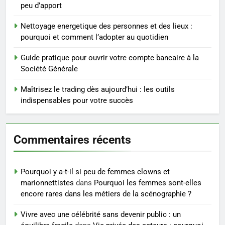
peu d’apport
5
Nettoyage energetique des personnes et des lieux :
Infection chronique de l’oreille :
pourquoi et comment l’adopter au quotidien
tout ce qu’il faut savoir sur les
saignements
Guide pratique pour ouvrir votre compte bancaire à la
SANTÉ
Société Générale
6
Maîtrisez le trading dès aujourd’hui : les outils
Les secrets révélés pour une
indispensables pour votre succès
peau éclatante grâce à The
Ordinary
SANTÉ
Commentaires récents
7
Prévenir les chutes chez les
Pourquoi y a-t-il si peu de femmes clowns et
seniors: aménagement et
marionnettistes
dans
Pourquoi les femmes sont-elles
exercices
BIEN ÊTRE
encore rares dans les métiers de la scénographie ?
Vivre avec une célébrité sans devenir public : un
8