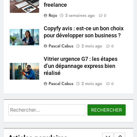
Prévenir les chutes chez les
freelance
seniors: aménagement et
Rojo
3 semaines ago
0
exercices
BIEN ÊTRE
Copyfy avis : est-ce un bon choix
pour développer son business ?
8
Voyance à La Rochelle : où
Pascal Cabus
2 mois ago
0
trouver un accompagnement
sérieux à un tarif juste ?
Vitrier urgence G7 : les étapes
BIEN ÊTRE
d’un dépannage express bien
réalisé
1
Pascal Cabus
2 mois ago
Les tendances mode qui
0
reviennent chaque année
MODE
Rechercher :
2
Les étapes clés pour créer une
entreprise solide