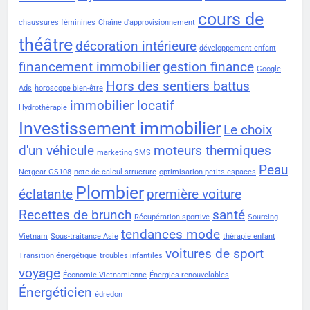
cours de
chaussures féminines
Chaîne d'approvisionnement
théâtre
décoration intérieure
développement enfant
financement immobilier
gestion finance
Google
Hors des sentiers battus
Ads
horoscope bien-être
immobilier locatif
Hydrothérapie
Investissement immobilier
Le choix
d'un véhicule
moteurs thermiques
marketing SMS
Peau
Netgear GS108
note de calcul structure
optimisation petits espaces
Plombier
éclatante
première voiture
Recettes de brunch
santé
Récupération sportive
Sourcing
tendances mode
Vietnam
Sous-traitance Asie
thérapie enfant
voitures de sport
Transition énergétique
troubles infantiles
voyage
Économie Vietnamienne
Énergies renouvelables
Énergéticien
édredon