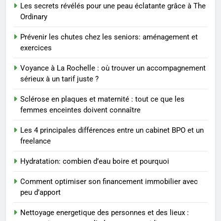
Les secrets révélés pour une peau éclatante grâce à The
1
Ordinary
Les tendances mode qui
reviennent chaque année
Prévenir les chutes chez les seniors: aménagement et
exercices
MODE
Voyance à La Rochelle : où trouver un accompagnement
2
sérieux à un tarif juste ?
Les étapes clés pour créer une
Sclérose en plaques et maternité : tout ce que les
entreprise solide
femmes enceintes doivent connaître
ENTREPRISE
Les 4 principales différences entre un cabinet BPO et un
freelance
3
Maigrir efficacement grâce aux
Hydratation: combien d’eau boire et pourquoi
substituts de repas : guide et
conseils pratiques
BIEN ÊTRE
Comment optimiser son financement immobilier avec
peu d’apport
4
Nettoyage energetique des personnes et des lieux :
Postures de yoga essentielles