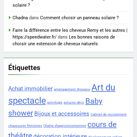
solaire ?
8
Chadna
dans
Comment choisir un panneau solaire ?
Voyance à La Rochelle : où
Faire la différence entre les cheveux Remy et les autres |
trouver un accompagnement
https://speedwater.fr/
dans
Les bonnes raisons de
sérieux à un tarif juste ?
BIEN ÊTRE
choisir une extension de cheveux naturels
Étiquettes
Art du
Achat immobilier
aménagement d'espace
spectacle
Baby
astrologie
astuces déco
shower
Bijoux et accessoires
Cabinet de recrutement
cours de
chaussures féminines
Chaîne d'approvisionnement
théâtre
décoration intérieure