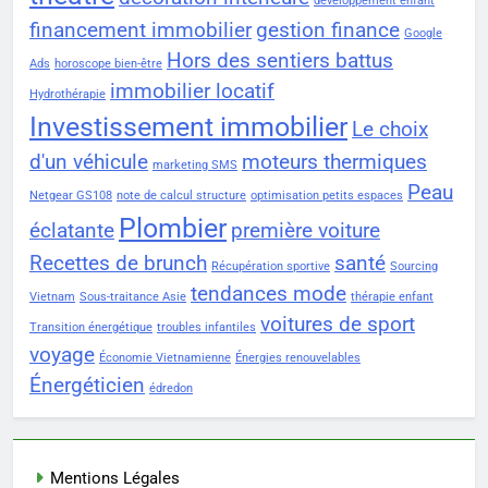
développement enfant
financement immobilier
gestion finance
Google
Hors des sentiers battus
Ads
horoscope bien-être
immobilier locatif
Hydrothérapie
Investissement immobilier
Le choix
d'un véhicule
moteurs thermiques
marketing SMS
Peau
Netgear GS108
note de calcul structure
optimisation petits espaces
Plombier
éclatante
première voiture
Recettes de brunch
santé
Récupération sportive
Sourcing
tendances mode
Vietnam
Sous-traitance Asie
thérapie enfant
voitures de sport
Transition énergétique
troubles infantiles
voyage
Économie Vietnamienne
Énergies renouvelables
Énergéticien
édredon
Mentions Légales