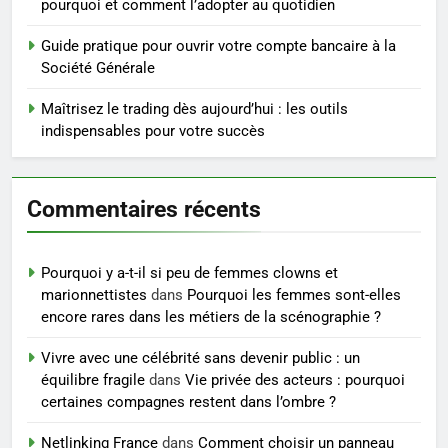
pourquoi et comment l’adopter au quotidien
pour perdre du poids
rapidement et durable
Guide pratique pour ouvrir votre compte bancaire à la
BIEN ÊTRE
Société Générale
5
Maîtrisez le trading dès aujourd’hui : les outils
Infection chronique de l’oreille :
indispensables pour votre succès
tout ce qu’il faut savoir sur les
saignements
SANTÉ
Commentaires récents
6
Les secrets révélés pour une
Pourquoi y a-t-il si peu de femmes clowns et
peau éclatante grâce à The
marionnettistes
dans
Pourquoi les femmes sont-elles
Ordinary
SANTÉ
encore rares dans les métiers de la scénographie ?
Vivre avec une célébrité sans devenir public : un
7
équilibre fragile
dans
Vie privée des acteurs : pourquoi
Prévenir les chutes chez les
certaines compagnes restent dans l’ombre ?
seniors: aménagement et
exercices
Netlinking France
dans
Comment choisir un panneau
BIEN ÊTRE