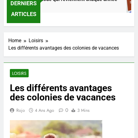
DERNIERS
3 Jours Ago
ARTICLES
Home
Loisirs
Les différents avantages des colonies de vacances
LOISIRS
Les différents avantages
des colonies de vacances
0
Rojo
4 Ans Ago
3 Mins