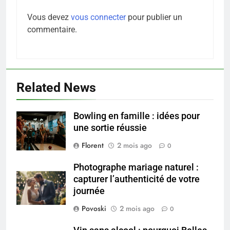
Vous devez
vous connecter
pour publier un
commentaire.
Related News
Bowling en famille : idées pour
5
une sortie réussie
Infection chronique de l’oreille :
tout ce qu’il faut savoir sur les
Florent
2 mois ago
0
saignements
SANTÉ
Photographe mariage naturel :
capturer l’authenticité de votre
6
journée
Les secrets révélés pour une
Povoski
2 mois ago
0
peau éclatante grâce à The
Ordinary
SANTÉ