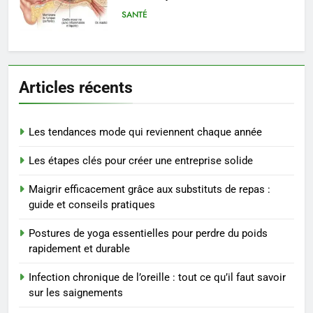
saignements
SANTÉ
6
Les secrets révélés pour une
Articles récents
peau éclatante grâce à The
Ordinary
SANTÉ
Les tendances mode qui reviennent chaque année
7
Les étapes clés pour créer une entreprise solide
Prévenir les chutes chez les
seniors: aménagement et
Maigrir efficacement grâce aux substituts de repas :
exercices
BIEN ÊTRE
guide et conseils pratiques
Postures de yoga essentielles pour perdre du poids
8
rapidement et durable
Voyance à La Rochelle : où
trouver un accompagnement
Infection chronique de l’oreille : tout ce qu’il faut savoir
sérieux à un tarif juste ?
BIEN ÊTRE
sur les saignements