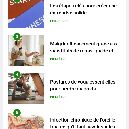
Les étapes clés pour créer une
entreprise solide
ENTREPRISE
3
Maigrir efficacement grâce aux
substituts de repas : guide et
conseils pratiques
BIEN ÊTRE
4
Postures de yoga essentielles
pour perdre du poids
rapidement et durable
BIEN ÊTRE
5
Infection chronique de l’oreille :
tout ce qu’il faut savoir sur les