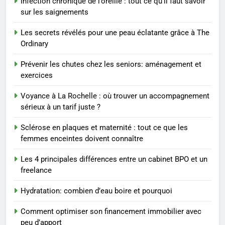
Infection chronique de l’oreille : tout ce qu’il faut savoir
Sclérose en plaques et
sur les saignements
maternité : tout ce que les
femmes enceintes doivent
SANTÉ
Les secrets révélés pour une peau éclatante grâce à The
connaître
Ordinary
1
Prévenir les chutes chez les seniors: aménagement et
Les étapes clés pour créer une
exercices
entreprise solide
Voyance à La Rochelle : où trouver un accompagnement
ENTREPRISE
sérieux à un tarif juste ?
2
Sclérose en plaques et maternité : tout ce que les
Maigrir efficacement grâce aux
femmes enceintes doivent connaître
substituts de repas : guide et
Les 4 principales différences entre un cabinet BPO et un
conseils pratiques
BIEN ÊTRE
freelance
Hydratation: combien d’eau boire et pourquoi
3
Postures de yoga essentielles
Comment optimiser son financement immobilier avec
pour perdre du poids
peu d’apport