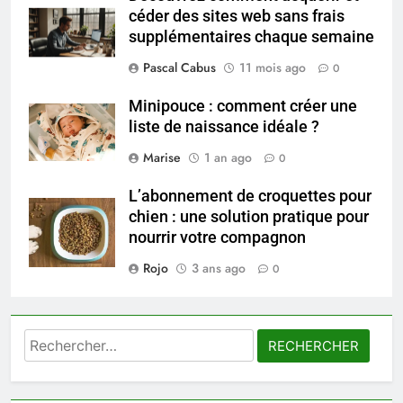
6
céder des sites web sans frais
Prévenir les chutes chez les
supplémentaires chaque semaine
seniors: aménagement et
Pascal Cabus
11 mois ago
0
exercices
BIEN ÊTRE
Minipouce : comment créer une
liste de naissance idéale ?
7
Voyance à La Rochelle : où
Marise
1 an ago
0
trouver un accompagnement
sérieux à un tarif juste ?
L’abonnement de croquettes pour
BIEN ÊTRE
chien : une solution pratique pour
nourrir votre compagnon
8
Rojo
3 ans ago
Sclérose en plaques et
0
maternité : tout ce que les
femmes enceintes doivent
SANTÉ
connaître
Rechercher :
1
Les étapes clés pour créer une