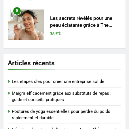
5
Les secrets révélés pour une
peau éclatante grâce à The
Ordinary
SANTÉ
6
Prévenir les chutes chez les
Articles récents
seniors: aménagement et
exercices
BIEN ÊTRE
Les étapes clés pour créer une entreprise solide
7
Maigrir efficacement grâce aux substituts de repas :
Voyance à La Rochelle : où
guide et conseils pratiques
trouver un accompagnement
sérieux à un tarif juste ?
BIEN ÊTRE
Postures de yoga essentielles pour perdre du poids
rapidement et durable
8