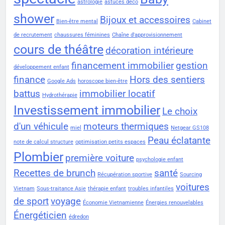
astrologie
astuces déco
shower
Bijoux et accessoires
Bien-être mental
Cabinet
de recrutement
chaussures féminines
Chaîne d'approvisionnement
cours de théâtre
décoration intérieure
financement immobilier
gestion
développement enfant
finance
Hors des sentiers
Google Ads
horoscope bien-être
battus
immobilier locatif
Hydrothérapie
Investissement immobilier
Le choix
d'un véhicule
moteurs thermiques
miel
Netgear GS108
Peau éclatante
note de calcul structure
optimisation petits espaces
Plombier
première voiture
psychologie enfant
Recettes de brunch
santé
Récupération sportive
Sourcing
voitures
Vietnam
Sous-traitance Asie
thérapie enfant
troubles infantiles
de sport
voyage
Économie Vietnamienne
Énergies renouvelables
Énergéticien
édredon