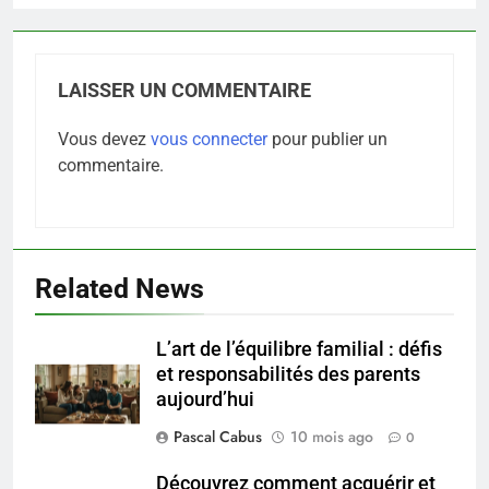
LAISSER UN COMMENTAIRE
Vous devez
vous connecter
pour publier un
commentaire.
Related News
L’art de l’équilibre familial : défis
5
et responsabilités des parents
Les secrets révélés pour une
aujourd’hui
peau éclatante grâce à The
Ordinary
Pascal Cabus
10 mois ago
0
SANTÉ
Découvrez comment acquérir et