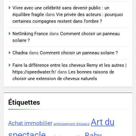
7
Vivre avec une célébrité sans devenir public : un
Voyance à La Rochelle : où
équilibre fragile
dans
Vie privée des acteurs : pourquoi
trouver un accompagnement
certaines compagnes restent dans l’ombre ?
sérieux à un tarif juste ?
BIEN ÊTRE
Netlinking France
dans
Comment choisir un panneau
solaire ?
8
Sclérose en plaques et
Chadna
dans
Comment choisir un panneau solaire ?
maternité : tout ce que les
Faire la différence entre les cheveux Remy et les autres |
femmes enceintes doivent
SANTÉ
https://speedwater.fr/
dans
Les bonnes raisons de
connaître
choisir une extension de cheveux naturels
Étiquettes
Art du
Achat immobilier
aménagement d'espace
spectacle
Baby