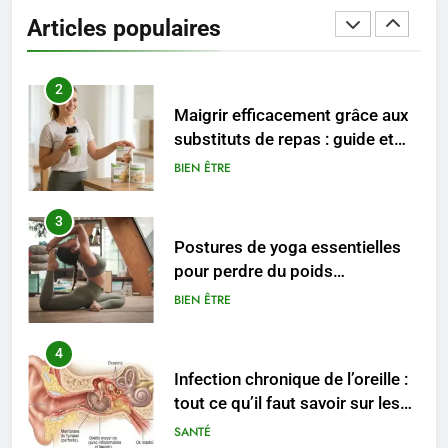
entreprise solide
Articles populaires
ENTREPRISE
2
Maigrir efficacement grâce aux
substituts de repas : guide et
conseils pratiques
BIEN ÊTRE
3
Postures de yoga essentielles
pour perdre du poids
rapidement et durable
BIEN ÊTRE
4
Infection chronique de l’oreille :
tout ce qu’il faut savoir sur les
saignements
SANTÉ