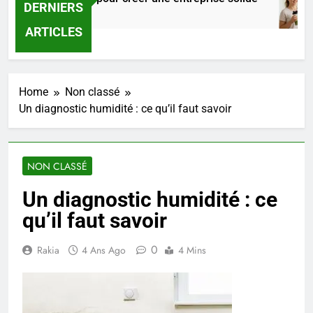
DERNIERS
21 Heures Ago
ARTICLES
Home
Non classé
Un diagnostic humidité : ce qu’il faut savoir
NON CLASSÉ
Un diagnostic humidité : ce
qu’il faut savoir
0
Rakia
4 Ans Ago
4 Mins