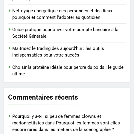
rapidement et durable
BIEN ÊTRE
Nettoyage energetique des personnes et des lieux :
pourquoi et comment l’adopter au quotidien
4
Infection chronique de l’oreille :
Guide pratique pour ouvrir votre compte bancaire à la
tout ce qu’il faut savoir sur les
Société Générale
saignements
SANTÉ
Maîtrisez le trading dès aujourd’hui : les outils
indispensables pour votre succès
5
Les secrets révélés pour une
Choisir la protéine idéale pour perdre du poids : le guide
peau éclatante grâce à The
ultime
Ordinary
SANTÉ
Commentaires récents
6
Prévenir les chutes chez les
seniors: aménagement et
Pourquoi y a-t-il si peu de femmes clowns et
exercices
BIEN ÊTRE
marionnettistes
dans
Pourquoi les femmes sont-elles
encore rares dans les métiers de la scénographie ?