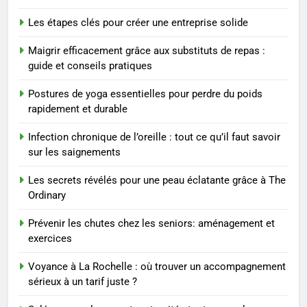
7
Les étapes clés pour créer une entreprise solide
Prévenir les chutes chez les
seniors: aménagement et
Maigrir efficacement grâce aux substituts de repas :
exercices
BIEN ÊTRE
guide et conseils pratiques
Postures de yoga essentielles pour perdre du poids
8
rapidement et durable
Voyance à La Rochelle : où
trouver un accompagnement
Infection chronique de l’oreille : tout ce qu’il faut savoir
sérieux à un tarif juste ?
BIEN ÊTRE
sur les saignements
Les secrets révélés pour une peau éclatante grâce à The
1
Ordinary
Les tendances mode qui
reviennent chaque année
Prévenir les chutes chez les seniors: aménagement et
exercices
MODE
Voyance à La Rochelle : où trouver un accompagnement
2
sérieux à un tarif juste ?
Les étapes clés pour créer une