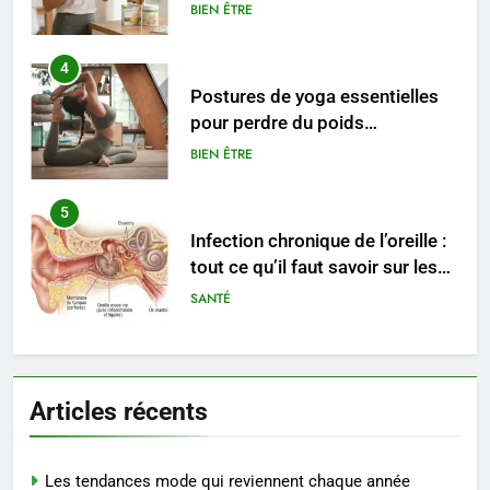
conseils pratiques
BIEN ÊTRE
4
Postures de yoga essentielles
pour perdre du poids
rapidement et durable
BIEN ÊTRE
5
Infection chronique de l’oreille :
tout ce qu’il faut savoir sur les
saignements
SANTÉ
6
Les secrets révélés pour une
Articles récents
peau éclatante grâce à The
Ordinary
SANTÉ
Les tendances mode qui reviennent chaque année