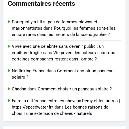
Commentaires récents
6
Les secrets révélés pour une
Pourquoi y a-t-il si peu de femmes clowns et
peau éclatante grâce à The
marionnettistes
dans
Pourquoi les femmes sont-elles
Ordinary
SANTÉ
encore rares dans les métiers de la scénographie ?
Vivre avec une célébrité sans devenir public : un
7
équilibre fragile
dans
Vie privée des acteurs : pourquoi
Prévenir les chutes chez les
certaines compagnes restent dans l’ombre ?
seniors: aménagement et
exercices
Netlinking France
dans
Comment choisir un panneau
BIEN ÊTRE
solaire ?
8
Chadna
dans
Comment choisir un panneau solaire ?
Voyance à La Rochelle : où
Faire la différence entre les cheveux Remy et les autres |
trouver un accompagnement
https://speedwater.fr/
dans
Les bonnes raisons de
sérieux à un tarif juste ?
BIEN ÊTRE
choisir une extension de cheveux naturels