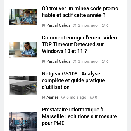
Où trouver un minea code promo
5
fiable et actif cette année ?
Infection chronique de l’oreille :
tout ce qu’il faut savoir sur les
Pascal Cabus
2 mois ago
0
saignements
SANTÉ
Comment corriger l’erreur Video
TDR Timeout Detected sur
6
Windows 10 et 11 ?
Les secrets révélés pour une
Pascal Cabus
3 mois ago
0
peau éclatante grâce à The
Ordinary
SANTÉ
Netgear GS108 : Analyse
complète et guide pratique
d’utilisation
7
Prévenir les chutes chez les
Marise
8 mois ago
0
seniors: aménagement et
exercices
Prestataire Informatique à
BIEN ÊTRE
Marseille : solutions sur mesure
pour PME
8