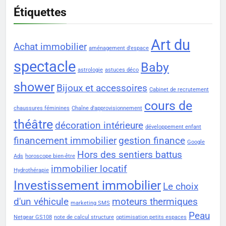
Étiquettes
Art du
Achat immobilier
aménagement d'espace
spectacle
Baby
astrologie
astuces déco
shower
Bijoux et accessoires
Cabinet de recrutement
cours de
chaussures féminines
Chaîne d'approvisionnement
théâtre
décoration intérieure
développement enfant
financement immobilier
gestion finance
Google
Hors des sentiers battus
Ads
horoscope bien-être
immobilier locatif
Hydrothérapie
Investissement immobilier
Le choix
d'un véhicule
moteurs thermiques
marketing SMS
Peau
Netgear GS108
note de calcul structure
optimisation petits espaces