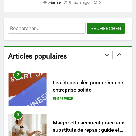
Marise
8 mois ago
Voyance à La Rochelle : où
0
trouver un accompagnement
sérieux à un tarif juste ?
BIEN ÊTRE
Rechercher :
1
Les tendances mode qui
reviennent chaque année
Articles populaires
MODE
2
Les étapes clés pour créer une
entreprise solide
ENTREPRISE
3
Maigrir efficacement grâce aux
substituts de repas : guide et