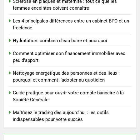
Sclérose en plaques et maternité : tout ce que les
entreprise solide
femmes enceintes doivent connaître
ENTREPRISE
Les 4 principales différences entre un cabinet BPO et un
freelance
3
Maigrir efficacement grâce aux
Hydratation: combien d’eau boire et pourquoi
substituts de repas : guide et
conseils pratiques
BIEN ÊTRE
Comment optimiser son financement immobilier avec
peu d’apport
4
Nettoyage energetique des personnes et des lieux :
Postures de yoga essentielles
pourquoi et comment l’adopter au quotidien
pour perdre du poids
rapidement et durable
Guide pratique pour ouvrir votre compte bancaire à la
BIEN ÊTRE
Société Générale
5
Maîtrisez le trading dès aujourd’hui : les outils
Infection chronique de l’oreille :
indispensables pour votre succès
tout ce qu’il faut savoir sur les
saignements
SANTÉ