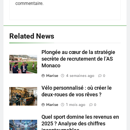
commentaire.
Related News
Plongée au cœur de la stratégie
5
secrète de recrutement de l’AS
Infection chronique de l’oreille :
Monaco
tout ce qu’il faut savoir sur les
saignements
Marise
4 semaines ago
0
SANTÉ
Vélo personnalisé : où créer le
6
deux-roues de vos rêves ?
Les secrets révélés pour une
Marise
1 mois ago
0
peau éclatante grâce à The
Ordinary
SANTÉ
Quel sport domine les revenus en
2025 ? Analyse des chiffres