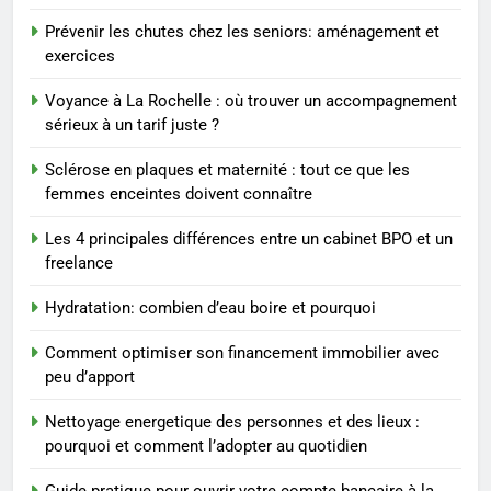
Les tendances mode qui
reviennent chaque année
Prévenir les chutes chez les seniors: aménagement et
exercices
MODE
Voyance à La Rochelle : où trouver un accompagnement
2
sérieux à un tarif juste ?
Les étapes clés pour créer une
Sclérose en plaques et maternité : tout ce que les
entreprise solide
femmes enceintes doivent connaître
ENTREPRISE
Les 4 principales différences entre un cabinet BPO et un
freelance
3
Maigrir efficacement grâce aux
Hydratation: combien d’eau boire et pourquoi
substituts de repas : guide et
conseils pratiques
BIEN ÊTRE
Comment optimiser son financement immobilier avec
peu d’apport
4
Nettoyage energetique des personnes et des lieux :
Postures de yoga essentielles
pourquoi et comment l’adopter au quotidien
pour perdre du poids
rapidement et durable