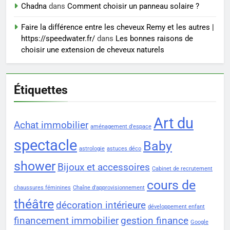
8
Chadna
dans
Comment choisir un panneau solaire ?
Voyance à La Rochelle : où
Faire la différence entre les cheveux Remy et les autres |
trouver un accompagnement
https://speedwater.fr/
dans
Les bonnes raisons de
sérieux à un tarif juste ?
BIEN ÊTRE
choisir une extension de cheveux naturels
Étiquettes
Art du
Achat immobilier
aménagement d'espace
spectacle
Baby
astrologie
astuces déco
shower
Bijoux et accessoires
Cabinet de recrutement
cours de
chaussures féminines
Chaîne d'approvisionnement
théâtre
décoration intérieure
développement enfant
financement immobilier
gestion finance
Google