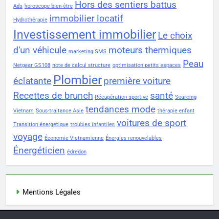
Hors des sentiers battus
Ads
horoscope bien-être
immobilier locatif
Hydrothérapie
Investissement immobilier
Le choix
d'un véhicule
moteurs thermiques
marketing SMS
Peau
Netgear GS108
note de calcul structure
optimisation petits espaces
Plombier
éclatante
première voiture
Recettes de brunch
santé
Récupération sportive
Sourcing
tendances mode
Vietnam
Sous-traitance Asie
thérapie enfant
voitures de sport
Transition énergétique
troubles infantiles
voyage
Économie Vietnamienne
Énergies renouvelables
Énergéticien
édredon
Mentions Légales