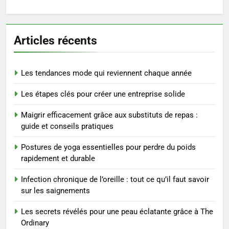
6
Les secrets révélés pour une
Articles récents
peau éclatante grâce à The
Ordinary
SANTÉ
Les tendances mode qui reviennent chaque année
7
Les étapes clés pour créer une entreprise solide
Prévenir les chutes chez les
seniors: aménagement et
Maigrir efficacement grâce aux substituts de repas :
exercices
BIEN ÊTRE
guide et conseils pratiques
Postures de yoga essentielles pour perdre du poids
8
rapidement et durable
Voyance à La Rochelle : où
trouver un accompagnement
Infection chronique de l’oreille : tout ce qu’il faut savoir
sérieux à un tarif juste ?
BIEN ÊTRE
sur les saignements
Les secrets révélés pour une peau éclatante grâce à The
1
Ordinary