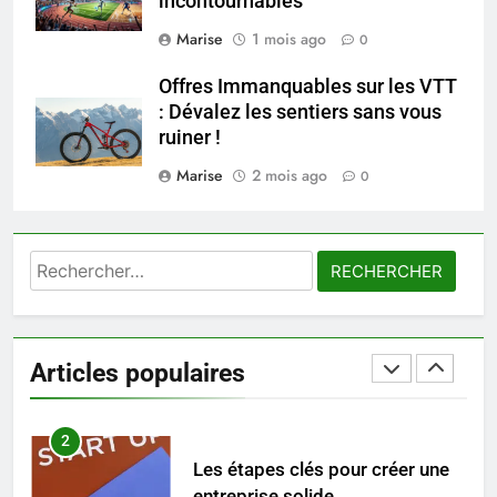
incontournables
7
Prévenir les chutes chez les
Marise
1 mois ago
0
seniors: aménagement et
exercices
Offres Immanquables sur les VTT
BIEN ÊTRE
: Dévalez les sentiers sans vous
ruiner !
8
Marise
2 mois ago
Voyance à La Rochelle : où
0
trouver un accompagnement
sérieux à un tarif juste ?
BIEN ÊTRE
Rechercher :
1
Les tendances mode qui
reviennent chaque année
Articles populaires
MODE
2
Les étapes clés pour créer une
entreprise solide