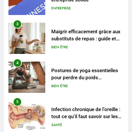
ENTREPRISE
3
Maigrir efficacement grâce aux
substituts de repas : guide et
conseils pratiques
BIEN ÊTRE
4
Postures de yoga essentielles
pour perdre du poids
rapidement et durable
BIEN ÊTRE
5
Infection chronique de l’oreille :
tout ce qu’il faut savoir sur les
saignements
SANTÉ