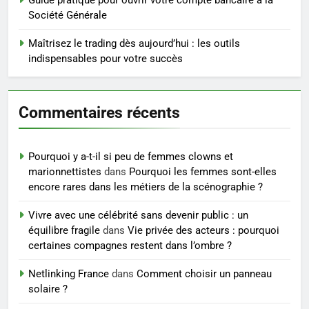
Guide pratique pour ouvrir votre compte bancaire à la
BIEN ÊTRE
Société Générale
5
Maîtrisez le trading dès aujourd’hui : les outils
Infection chronique de l’oreille :
indispensables pour votre succès
tout ce qu’il faut savoir sur les
saignements
SANTÉ
Commentaires récents
6
Les secrets révélés pour une
Pourquoi y a-t-il si peu de femmes clowns et
peau éclatante grâce à The
marionnettistes
dans
Pourquoi les femmes sont-elles
Ordinary
SANTÉ
encore rares dans les métiers de la scénographie ?
Vivre avec une célébrité sans devenir public : un
7
équilibre fragile
dans
Vie privée des acteurs : pourquoi
Prévenir les chutes chez les
certaines compagnes restent dans l’ombre ?
seniors: aménagement et
exercices
Netlinking France
dans
Comment choisir un panneau
BIEN ÊTRE
solaire ?