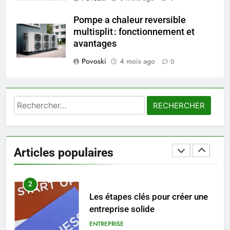
trouver un accompagnement
sérieux à un tarif juste ?
Pompe a chaleur reversible
BIEN ÊTRE
multisplit : fonctionnement et
avantages
1
Povoski
4 mois ago
0
Les tendances mode qui
reviennent chaque année
MODE
Rechercher :
2
Les étapes clés pour créer une
entreprise solide
Articles populaires
ENTREPRISE
3
Maigrir efficacement grâce aux
substituts de repas : guide et
conseils pratiques
BIEN ÊTRE