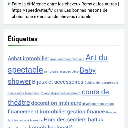
Faire la différence entre les cheveux Remy et les autres |
https://speedwater.fr/
dans
Les bonnes raisons de
choisir une extension de cheveux naturels
Étiquettes
Art du
Achat immobilier
aménagement d'espace
spectacle
Baby
astrologie
astuces déco
shower
Bijoux et accessoires
Cabinet de recrutement
cours de
chaussures féminines
Chaîne d'approvisionnement
théâtre
décoration intérieure
développement enfant
financement immobilier
gestion finance
Google
Hors des sentiers battus
Ads
horoscope bien-être
immobilier locatif