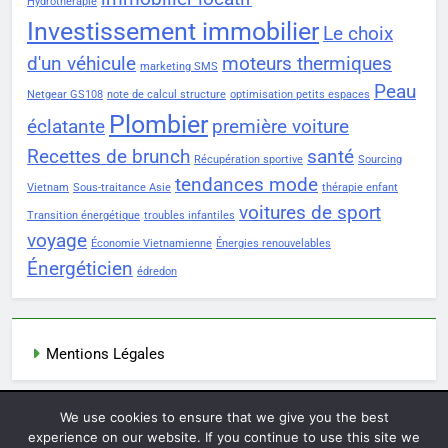
Hydrothérapie
Investissement immobilier
Le choix
d'un véhicule
moteurs thermiques
marketing SMS
Peau
Netgear GS108
note de calcul structure
optimisation petits espaces
Plombier
éclatante
première voiture
Recettes de brunch
santé
Récupération sportive
Sourcing
tendances mode
Vietnam
Sous-traitance Asie
thérapie enfant
voitures de sport
Transition énergétique
troubles infantiles
voyage
Économie Vietnamienne
Énergies renouvelables
Énergéticien
édredon
Mentions Légales
We use cookies to ensure that we give you the best
Newsmatic - News WordPress Theme 2026. Powered By
experience on our website. If you continue to use this site we
.
BlazeThemes