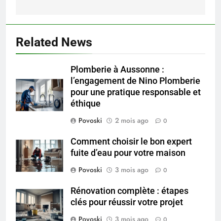
5
Infection chronique de l’oreille :
tout ce qu’il faut savoir sur les
Related News
saignements
SANTÉ
Plomberie à Aussonne :
6
l’engagement de Nino Plomberie
Les secrets révélés pour une
pour une pratique responsable et
peau éclatante grâce à The
éthique
Ordinary
SANTÉ
Povoski
2 mois ago
0
7
Comment choisir le bon expert
Prévenir les chutes chez les
fuite d’eau pour votre maison
seniors: aménagement et
Povoski
3 mois ago
0
exercices
BIEN ÊTRE
Rénovation complète : étapes
clés pour réussir votre projet
8
Voyance à La Rochelle : où
Povoski
3 mois ago
0