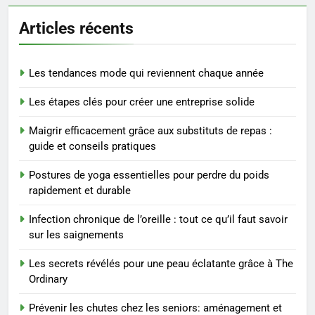
Prévenir les chutes chez les
Articles récents
seniors: aménagement et
exercices
BIEN ÊTRE
Les tendances mode qui reviennent chaque année
8
Les étapes clés pour créer une entreprise solide
Voyance à La Rochelle : où
trouver un accompagnement
Maigrir efficacement grâce aux substituts de repas :
sérieux à un tarif juste ?
BIEN ÊTRE
guide et conseils pratiques
Postures de yoga essentielles pour perdre du poids
1
rapidement et durable
Les tendances mode qui
reviennent chaque année
Infection chronique de l’oreille : tout ce qu’il faut savoir
MODE
sur les saignements
Les secrets révélés pour une peau éclatante grâce à The
2
Ordinary
Les étapes clés pour créer une
entreprise solide
Prévenir les chutes chez les seniors: aménagement et