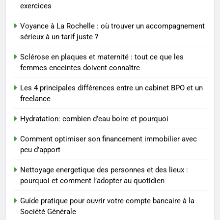
exercices
ENTREPRISE
Voyance à La Rochelle : où trouver un accompagnement
3
sérieux à un tarif juste ?
Maigrir efficacement grâce aux
Sclérose en plaques et maternité : tout ce que les
substituts de repas : guide et
femmes enceintes doivent connaître
conseils pratiques
BIEN ÊTRE
Les 4 principales différences entre un cabinet BPO et un
freelance
4
Postures de yoga essentielles
Hydratation: combien d’eau boire et pourquoi
pour perdre du poids
rapidement et durable
BIEN ÊTRE
Comment optimiser son financement immobilier avec
peu d’apport
5
Nettoyage energetique des personnes et des lieux :
Infection chronique de l’oreille :
pourquoi et comment l’adopter au quotidien
tout ce qu’il faut savoir sur les
saignements
Guide pratique pour ouvrir votre compte bancaire à la
SANTÉ
Société Générale