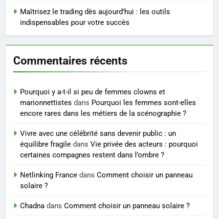
6
Maîtrisez le trading dès aujourd’hui : les outils
Les secrets révélés pour une
indispensables pour votre succès
peau éclatante grâce à The
Ordinary
SANTÉ
Commentaires récents
7
Prévenir les chutes chez les
Pourquoi y a-t-il si peu de femmes clowns et
seniors: aménagement et
marionnettistes
dans
Pourquoi les femmes sont-elles
exercices
BIEN ÊTRE
encore rares dans les métiers de la scénographie ?
Vivre avec une célébrité sans devenir public : un
8
équilibre fragile
dans
Vie privée des acteurs : pourquoi
Voyance à La Rochelle : où
certaines compagnes restent dans l’ombre ?
trouver un accompagnement
sérieux à un tarif juste ?
Netlinking France
dans
Comment choisir un panneau
BIEN ÊTRE
solaire ?
Chadna
dans
Comment choisir un panneau solaire ?