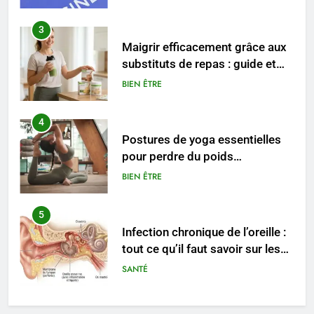
4
Postures de yoga essentielles
pour perdre du poids
rapidement et durable
BIEN ÊTRE
5
Infection chronique de l’oreille :
tout ce qu’il faut savoir sur les
saignements
SANTÉ
6
Les secrets révélés pour une
peau éclatante grâce à The
Ordinary
SANTÉ
7