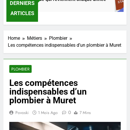
DERNIERS
ur Ago
ARTICLES
Home
Métiers
Plombier
Les compétences indispensables d’un plombier à Muret
PLOMBIER
Les compétences
indispensables d’un
plombier à Muret
0
Povoski
1 Mois Ago
7 Mins