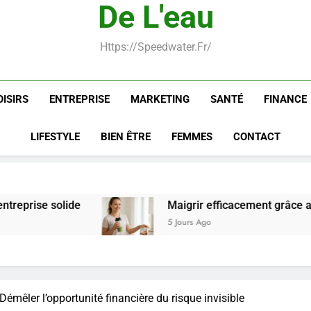
De L'eau
du
année
entreprise
repas
du
année
entreprise
de
perdre
poids
solide
:
poids
solide
repas
du
rapidement
guide
rapidement
:
poids
et
et
et
guide
rapidement
Https://speedwater.fr/
durable
conseils
durable
et
et
pratiques
conseils
durable
pratiques
OISIRS
ENTREPRISE
MARKETING
SANTÉ
FINANCE
LIFESTYLE
BIEN ÊTRE
FEMMES
CONTACT
Maigrir efficacement grâce aux substituts de repas 
5 Jours Ago
émêler l’opportunité financière du risque invisible