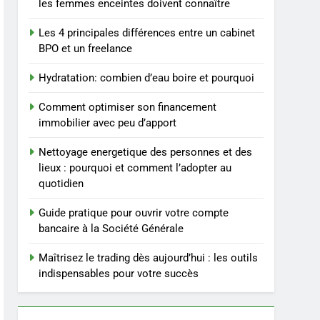
repas : guide et conseils
BIEN ÊTRE
les femmes enceintes doivent connaître
pratiques
Les 4 principales différences entre un cabinet
4
Postures de yoga
BPO et un freelance
essentielles pour perdre
Hydratation: combien d’eau boire et pourquoi
du poids rapidement et
BIEN ÊTRE
durable
Comment optimiser son financement
5
immobilier avec peu d’apport
Infection chronique de
l’oreille : tout ce qu’il faut
Nettoyage energetique des personnes et des
savoir sur les
SANTÉ
lieux : pourquoi et comment l’adopter au
saignements
quotidien
6
Les secrets révélés pour
Guide pratique pour ouvrir votre compte
une peau éclatante grâce
bancaire à la Société Générale
à The Ordinary
SANTÉ
Maîtrisez le trading dès aujourd’hui : les outils
indispensables pour votre succès
7
Prévenir les chutes chez
les seniors: aménagement