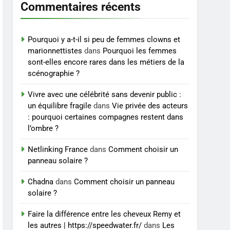
et exercices
Commentaires récents
BIEN ÊTRE
8
Voyance à La Rochelle : où
Pourquoi y a-t-il si peu de femmes clowns et
trouver un
marionnettistes
dans
Pourquoi les femmes
sont-elles encore rares dans les métiers de la
accompagnement sérieux
BIEN ÊTRE
scénographie ?
à un tarif juste ?
Vivre avec une célébrité sans devenir public :
un équilibre fragile
dans
Vie privée des acteurs
: pourquoi certaines compagnes restent dans
l’ombre ?
Netlinking France
dans
Comment choisir un
panneau solaire ?
Chadna
dans
Comment choisir un panneau
solaire ?
Faire la différence entre les cheveux Remy et
les autres | https://speedwater.fr/
dans
Les