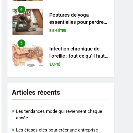
pratiques
4
Postures de yoga
essentielles pour perdre
du poids rapidement et
BIEN ÊTRE
durable
5
Infection chronique de
l’oreille : tout ce qu’il faut
savoir sur les
SANTÉ
saignements
6
Les secrets révélés pour
une peau éclatante grâce
Articles récents
à The Ordinary
SANTÉ
7
Les tendances mode qui reviennent chaque
Prévenir les chutes chez
année
les seniors: aménagement
Les étapes clés pour créer une entreprise
et exercices
BIEN ÊTRE