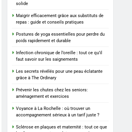
solide
8
Maigrir efficacement grâce aux substituts de
Voyance à La Rochelle : où
repas : guide et conseils pratiques
trouver un
accompagnement sérieux
BIEN ÊTRE
Postures de yoga essentielles pour perdre du
à un tarif juste ?
poids rapidement et durable
1
Les tendances mode qui
Infection chronique de l’oreille : tout ce qu’il
reviennent chaque année
faut savoir sur les saignements
MODE
Les secrets révélés pour une peau éclatante
grâce à The Ordinary
2
Les étapes clés pour créer
Prévenir les chutes chez les seniors:
une entreprise solide
aménagement et exercices
ENTREPRISE
Voyance à La Rochelle : où trouver un
3
accompagnement sérieux à un tarif juste ?
Maigrir efficacement
grâce aux substituts de
Sclérose en plaques et maternité : tout ce que