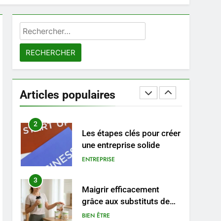
8
Voyance à La Rochelle : où
Rechercher :
trouver un
accompagnement sérieux
BIEN ÊTRE
à un tarif juste ?
1
Les tendances mode qui
reviennent chaque année
Articles populaires
MODE
2
Les étapes clés pour créer
une entreprise solide
ENTREPRISE
3
Maigrir efficacement
grâce aux substituts de
repas : guide et conseils
BIEN ÊTRE