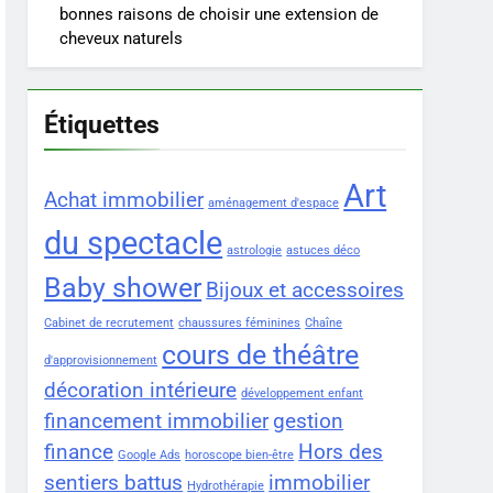
bonnes raisons de choisir une extension de
cheveux naturels
Étiquettes
Art
Achat immobilier
aménagement d'espace
du spectacle
astrologie
astuces déco
Baby shower
Bijoux et accessoires
Cabinet de recrutement
chaussures féminines
Chaîne
cours de théâtre
d'approvisionnement
décoration intérieure
développement enfant
financement immobilier
gestion
finance
Hors des
Google Ads
horoscope bien-être
sentiers battus
immobilier
Hydrothérapie