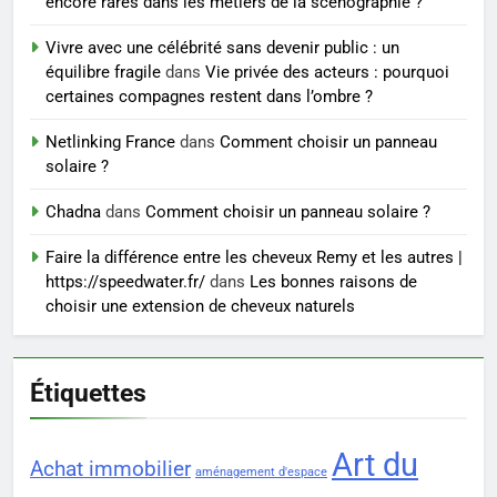
encore rares dans les métiers de la scénographie ?
Vivre avec une célébrité sans devenir public : un
7
équilibre fragile
dans
Vie privée des acteurs : pourquoi
Prévenir les chutes chez les
certaines compagnes restent dans l’ombre ?
seniors: aménagement et
exercices
Netlinking France
dans
Comment choisir un panneau
BIEN ÊTRE
solaire ?
8
Chadna
dans
Comment choisir un panneau solaire ?
Voyance à La Rochelle : où
Faire la différence entre les cheveux Remy et les autres |
trouver un accompagnement
https://speedwater.fr/
dans
Les bonnes raisons de
sérieux à un tarif juste ?
BIEN ÊTRE
choisir une extension de cheveux naturels
Étiquettes
Art du
Achat immobilier
aménagement d'espace