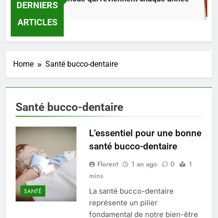
DERNIERS
2 Jours Ago
ARTICLES
Home
Santé bucco-dentaire
Santé bucco-dentaire
L’essentiel pour une bonne
santé bucco-dentaire
Florent
1 an ago
0
1
mins
5
Infection chronique de l’oreille :
La santé bucco-dentaire
SANTÉ
tout ce qu’il faut savoir sur les
représente un pilier
saignements
fondamental de notre bien-être
SANTÉ