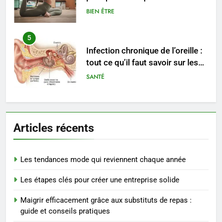
rapidement et durable
BIEN ÊTRE
5
Infection chronique de l’oreille :
tout ce qu’il faut savoir sur les
saignements
SANTÉ
6
Les secrets révélés pour une
Articles récents
peau éclatante grâce à The
Ordinary
SANTÉ
Les tendances mode qui reviennent chaque année
7
Les étapes clés pour créer une entreprise solide
Prévenir les chutes chez les
seniors: aménagement et
Maigrir efficacement grâce aux substituts de repas :
exercices
BIEN ÊTRE
guide et conseils pratiques