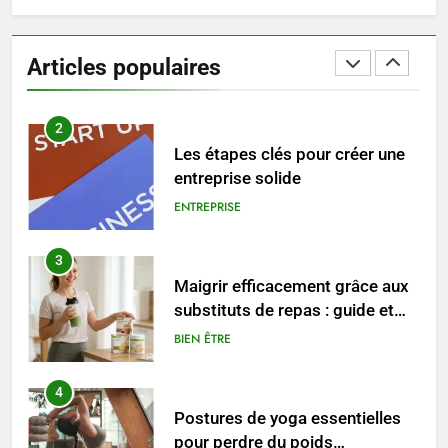
Les tendances mode qui
reviennent chaque année
Articles populaires
MODE
2
Les étapes clés pour créer une
entreprise solide
ENTREPRISE
3
Maigrir efficacement grâce aux
substituts de repas : guide et
conseils pratiques
BIEN ÊTRE
4
Postures de yoga essentielles
pour perdre du poids