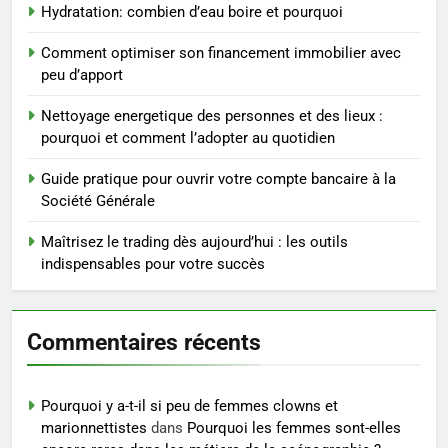
Hydratation: combien d’eau boire et pourquoi
substituts de repas : guide et
conseils pratiques
BIEN ÊTRE
Comment optimiser son financement immobilier avec
peu d’apport
4
Nettoyage energetique des personnes et des lieux :
Postures de yoga essentielles
pourquoi et comment l’adopter au quotidien
pour perdre du poids
rapidement et durable
Guide pratique pour ouvrir votre compte bancaire à la
BIEN ÊTRE
Société Générale
5
Maîtrisez le trading dès aujourd’hui : les outils
Infection chronique de l’oreille :
indispensables pour votre succès
tout ce qu’il faut savoir sur les
saignements
SANTÉ
Commentaires récents
6
Les secrets révélés pour une
Pourquoi y a-t-il si peu de femmes clowns et
peau éclatante grâce à The
marionnettistes
dans
Pourquoi les femmes sont-elles
Ordinary
SANTÉ