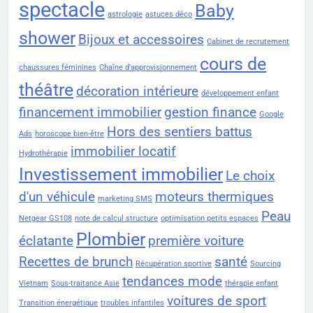
spectacle
Baby
astrologie
astuces déco
shower
Bijoux et accessoires
Cabinet de recrutement
cours de
chaussures féminines
Chaîne d'approvisionnement
théâtre
décoration intérieure
développement enfant
financement immobilier
gestion finance
Google
Hors des sentiers battus
Ads
horoscope bien-être
immobilier locatif
Hydrothérapie
Investissement immobilier
Le choix
d'un véhicule
moteurs thermiques
marketing SMS
Peau
Netgear GS108
note de calcul structure
optimisation petits espaces
Plombier
éclatante
première voiture
Recettes de brunch
santé
Récupération sportive
Sourcing
tendances mode
Vietnam
Sous-traitance Asie
thérapie enfant
voitures de sport
Transition énergétique
troubles infantiles