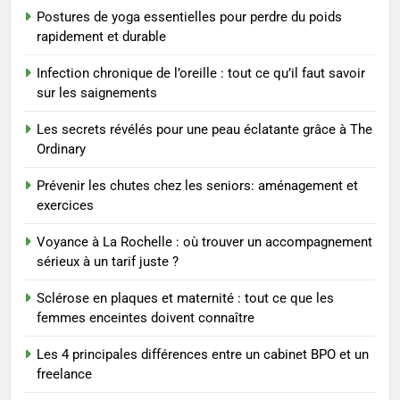
Postures de yoga essentielles pour perdre du poids
8
rapidement et durable
Voyance à La Rochelle : où
trouver un accompagnement
Infection chronique de l’oreille : tout ce qu’il faut savoir
sérieux à un tarif juste ?
BIEN ÊTRE
sur les saignements
Les secrets révélés pour une peau éclatante grâce à The
1
Ordinary
Les tendances mode qui
reviennent chaque année
Prévenir les chutes chez les seniors: aménagement et
exercices
MODE
Voyance à La Rochelle : où trouver un accompagnement
2
sérieux à un tarif juste ?
Les étapes clés pour créer une
Sclérose en plaques et maternité : tout ce que les
entreprise solide
femmes enceintes doivent connaître
ENTREPRISE
Les 4 principales différences entre un cabinet BPO et un
freelance
3
Maigrir efficacement grâce aux