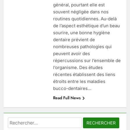
général, pourtant elle est
souvent négligée dans nos
6
routines quotidiennes. Au-delà
Les secrets révélés pour une
de l’aspect esthétique d’un beau
peau éclatante grâce à The
sourire, une bonne hygiène
Ordinary
SANTÉ
dentaire prévient de
nombreuses pathologies qui
7
peuvent avoir des
Prévenir les chutes chez les
répercussions sur l’ensemble de
seniors: aménagement et
l’organisme. Des études
exercices
récentes établissent des liens
BIEN ÊTRE
étroits entre les maladies
bucco-dentaires…
8
Read Full News
Voyance à La Rochelle : où
trouver un accompagnement
sérieux à un tarif juste ?
BIEN ÊTRE
Rechercher :
1