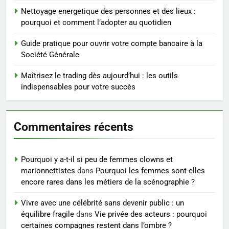
5
Nettoyage energetique des personnes et des lieux :
Infection chronique de l’oreille :
pourquoi et comment l’adopter au quotidien
tout ce qu’il faut savoir sur les
saignements
Guide pratique pour ouvrir votre compte bancaire à la
SANTÉ
Société Générale
6
Maîtrisez le trading dès aujourd’hui : les outils
Les secrets révélés pour une
indispensables pour votre succès
peau éclatante grâce à The
Ordinary
SANTÉ
Commentaires récents
7
Prévenir les chutes chez les
Pourquoi y a-t-il si peu de femmes clowns et
seniors: aménagement et
marionnettistes
dans
Pourquoi les femmes sont-elles
exercices
BIEN ÊTRE
encore rares dans les métiers de la scénographie ?
Vivre avec une célébrité sans devenir public : un
8
équilibre fragile
dans
Vie privée des acteurs : pourquoi
Voyance à La Rochelle : où
certaines compagnes restent dans l’ombre ?