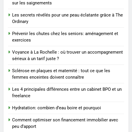
MODE
sur les saignements
Les secrets révélés pour une peau éclatante grâce à The
2
Ordinary
Les étapes clés pour créer une
entreprise solide
Prévenir les chutes chez les seniors: aménagement et
exercices
ENTREPRISE
Voyance à La Rochelle : où trouver un accompagnement
3
sérieux à un tarif juste ?
Maigrir efficacement grâce aux
Sclérose en plaques et maternité : tout ce que les
substituts de repas : guide et
femmes enceintes doivent connaître
conseils pratiques
BIEN ÊTRE
Les 4 principales différences entre un cabinet BPO et un
freelance
4
Postures de yoga essentielles
Hydratation: combien d’eau boire et pourquoi
pour perdre du poids
rapidement et durable
BIEN ÊTRE
Comment optimiser son financement immobilier avec
peu d’apport