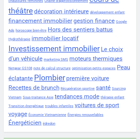
chaussures féminines
Chaîne d'approvisionnement
théâtre
décoration intérieure
développement enfant
financement immobilier
gestion finance
Google
Hors des sentiers battus
Ads
horoscope bien-être
immobilier locatif
Hydrothérapie
Investissement immobilier
Le choix
d'un véhicule
moteurs thermiques
marketing SMS
Peau
Netgear GS108
note de calcul structure
optimisation petits espaces
Plombier
éclatante
première voiture
Recettes de brunch
santé
Récupération sportive
Sourcing
tendances mode
Vietnam
Sous-traitance Asie
thérapie enfant
voitures de sport
Transition énergétique
troubles infantiles
voyage
Économie Vietnamienne
Énergies renouvelables
Énergéticien
édredon