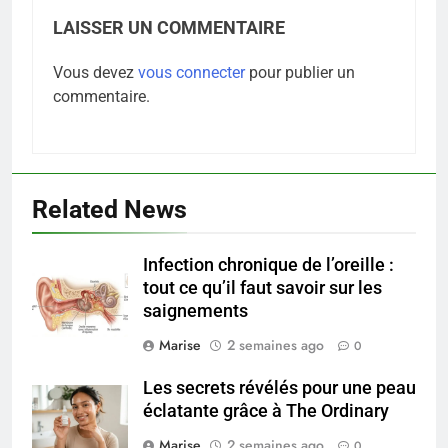
LAISSER UN COMMENTAIRE
Vous devez
vous connecter
pour publier un
commentaire.
5
Infection chronique de l’oreille :
tout ce qu’il faut savoir sur les
Related News
saignements
SANTÉ
Infection chronique de l’oreille :
6
tout ce qu’il faut savoir sur les
Les secrets révélés pour une
saignements
peau éclatante grâce à The
Ordinary
Marise
2 semaines ago
0
SANTÉ
Les secrets révélés pour une peau
7
éclatante grâce à The Ordinary
Prévenir les chutes chez les
Marise
2 semaines ago
0