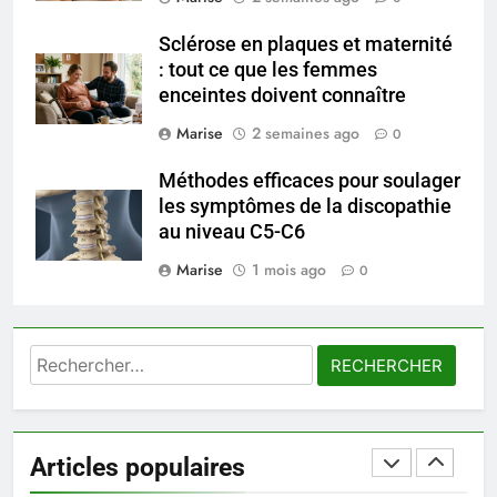
seniors: aménagement et
exercices
BIEN ÊTRE
Sclérose en plaques et maternité
: tout ce que les femmes
enceintes doivent connaître
8
Voyance à La Rochelle : où
Marise
2 semaines ago
0
trouver un accompagnement
sérieux à un tarif juste ?
Méthodes efficaces pour soulager
BIEN ÊTRE
les symptômes de la discopathie
au niveau C5-C6
1
Marise
1 mois ago
Les tendances mode qui
0
reviennent chaque année
MODE
Rechercher :
2
Les étapes clés pour créer une
entreprise solide
Articles populaires
ENTREPRISE