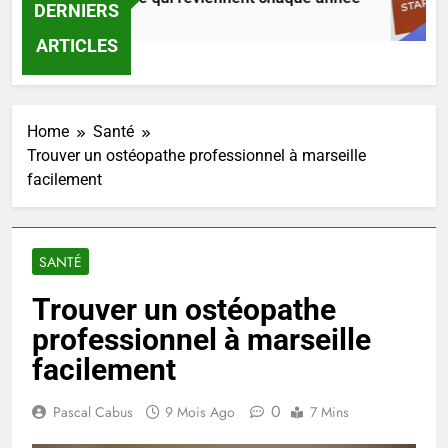
DERNIERS
res Ago
ARTICLES
Home
Santé
Trouver un ostéopathe professionnel à marseille
facilement
SANTÉ
Trouver un ostéopathe
professionnel à marseille
facilement
0
Pascal Cabus
9 Mois Ago
7 Mins