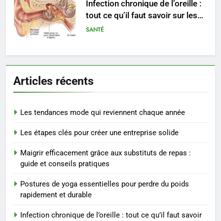
Les secrets révélés pour une
peau éclatante grâce à The
Ordinary
SANTÉ
7
Prévenir les chutes chez les
Articles récents
seniors: aménagement et
exercices
BIEN ÊTRE
Les tendances mode qui reviennent chaque année
8
Les étapes clés pour créer une entreprise solide
Voyance à La Rochelle : où
trouver un accompagnement
Maigrir efficacement grâce aux substituts de repas :
sérieux à un tarif juste ?
BIEN ÊTRE
guide et conseils pratiques
Postures de yoga essentielles pour perdre du poids
1
rapidement et durable
Les tendances mode qui
reviennent chaque année
Infection chronique de l’oreille : tout ce qu’il faut savoir