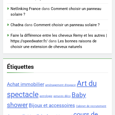
trouver un accompagnement
sérieux à un tarif juste ?
Netlinking France
dans
Comment choisir un panneau
BIEN ÊTRE
solaire ?
Chadna
dans
Comment choisir un panneau solaire ?
Faire la différence entre les cheveux Remy et les autres |
https://speedwater.fr/
dans
Les bonnes raisons de
choisir une extension de cheveux naturels
Étiquettes
Art du
Achat immobilier
aménagement d'espace
spectacle
Baby
astrologie
astuces déco
shower
Bijoux et accessoires
Cabinet de recrutement
cours de