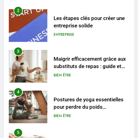
3
Maigrir efficacement grâce aux
substituts de repas : guide et
conseils pratiques
BIEN ÊTRE
4
Postures de yoga essentielles
pour perdre du poids
rapidement et durable
BIEN ÊTRE
5
Infection chronique de l’oreille :
tout ce qu’il faut savoir sur les
saignements
SANTÉ
6