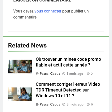
Vous devez
vous connecter
pour publier un
commentaire.
Related News
Où trouver un minea code promo
5
fiable et actif cette année ?
Infection chronique de l’oreille :
tout ce qu’il faut savoir sur les
Pascal Cabus
1 mois ago
0
saignements
SANTÉ
Comment corriger l’erreur Video
TDR Timeout Detected sur
6
Windows 10 et 11 ?
Les secrets révélés pour une
Pascal Cabus
3 mois ago
0
peau éclatante grâce à The
Ordinary