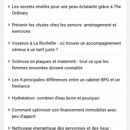
Les secrets révélés pour une peau éclatante grâce à The
1
Ordinary
Les tendances mode qui
reviennent chaque année
Prévenir les chutes chez les seniors: aménagement et
exercices
MODE
Voyance à La Rochelle : où trouver un accompagnement
2
sérieux à un tarif juste ?
Les étapes clés pour créer une
Sclérose en plaques et maternité : tout ce que les
entreprise solide
femmes enceintes doivent connaître
ENTREPRISE
Les 4 principales différences entre un cabinet BPO et un
freelance
3
Maigrir efficacement grâce aux
Hydratation: combien d’eau boire et pourquoi
substituts de repas : guide et
conseils pratiques
BIEN ÊTRE
Comment optimiser son financement immobilier avec
peu d’apport
4
Nettoyage energetique des personnes et des lieux :