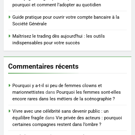
Postures de yoga essentielles
pourquoi et comment l’adopter au quotidien
pour perdre du poids
rapidement et durable
Guide pratique pour ouvrir votre compte bancaire à la
BIEN ÊTRE
Société Générale
5
Maîtrisez le trading dès aujourd’hui : les outils
Infection chronique de l’oreille :
indispensables pour votre succès
tout ce qu’il faut savoir sur les
saignements
SANTÉ
Commentaires récents
6
Les secrets révélés pour une
Pourquoi y a-t-il si peu de femmes clowns et
peau éclatante grâce à The
marionnettistes
dans
Pourquoi les femmes sont-elles
Ordinary
SANTÉ
encore rares dans les métiers de la scénographie ?
Vivre avec une célébrité sans devenir public : un
7
équilibre fragile
dans
Vie privée des acteurs : pourquoi
Prévenir les chutes chez les
certaines compagnes restent dans l’ombre ?
seniors: aménagement et