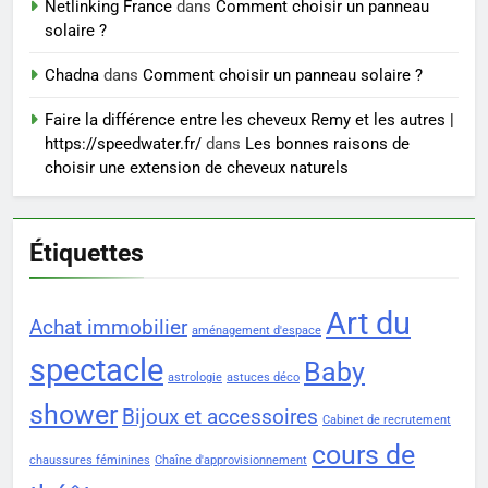
exercices
Netlinking France
dans
Comment choisir un panneau
BIEN ÊTRE
solaire ?
8
Chadna
dans
Comment choisir un panneau solaire ?
Voyance à La Rochelle : où
Faire la différence entre les cheveux Remy et les autres |
trouver un accompagnement
https://speedwater.fr/
dans
Les bonnes raisons de
sérieux à un tarif juste ?
BIEN ÊTRE
choisir une extension de cheveux naturels
Étiquettes
Art du
Achat immobilier
aménagement d'espace
spectacle
Baby
astrologie
astuces déco
shower
Bijoux et accessoires
Cabinet de recrutement
cours de
chaussures féminines
Chaîne d'approvisionnement