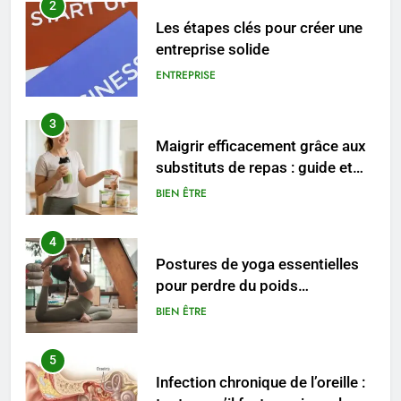
2
Les étapes clés pour créer une
entreprise solide
ENTREPRISE
3
Maigrir efficacement grâce aux
substituts de repas : guide et
conseils pratiques
BIEN ÊTRE
4
Postures de yoga essentielles
pour perdre du poids
rapidement et durable
BIEN ÊTRE
5
Infection chronique de l’oreille :