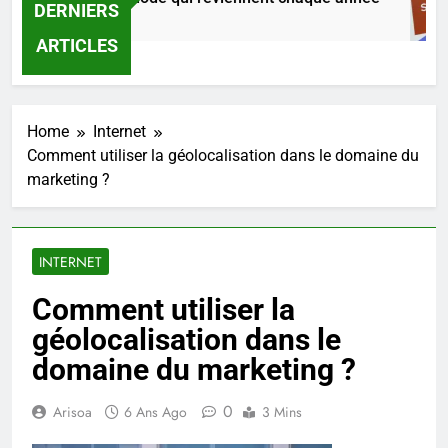
DERNIERS
5 Heures Ago
ARTICLES
Home
Internet
Comment utiliser la géolocalisation dans le domaine du
marketing ?
INTERNET
Comment utiliser la
géolocalisation dans le
domaine du marketing ?
0
Arisoa
6 Ans Ago
3 Mins