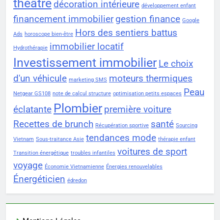
théâtre
décoration intérieure
développement enfant
financement immobilier
gestion finance
Google
Hors des sentiers battus
Ads
horoscope bien-être
immobilier locatif
Hydrothérapie
Investissement immobilier
Le choix
d'un véhicule
moteurs thermiques
marketing SMS
Peau
Netgear GS108
note de calcul structure
optimisation petits espaces
Plombier
éclatante
première voiture
Recettes de brunch
santé
Récupération sportive
Sourcing
tendances mode
Vietnam
Sous-traitance Asie
thérapie enfant
voitures de sport
Transition énergétique
troubles infantiles
voyage
Économie Vietnamienne
Énergies renouvelables
Énergéticien
édredon