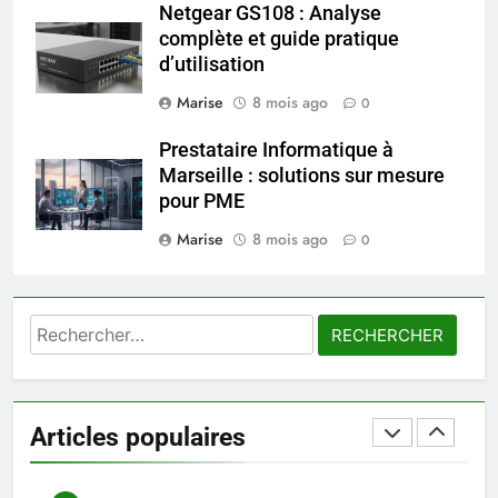
SANTÉ
Netgear GS108 : Analyse
complète et guide pratique
d’utilisation
7
Prévenir les chutes chez les
Marise
8 mois ago
0
seniors: aménagement et
exercices
Prestataire Informatique à
BIEN ÊTRE
Marseille : solutions sur mesure
pour PME
8
Marise
8 mois ago
Voyance à La Rochelle : où
0
trouver un accompagnement
sérieux à un tarif juste ?
BIEN ÊTRE
Rechercher :
1
Les tendances mode qui
reviennent chaque année
Articles populaires
MODE