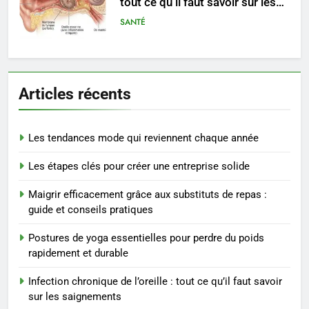
tout ce qu’il faut savoir sur les
saignements
SANTÉ
6
Les secrets révélés pour une
Articles récents
peau éclatante grâce à The
Ordinary
SANTÉ
Les tendances mode qui reviennent chaque année
7
Les étapes clés pour créer une entreprise solide
Prévenir les chutes chez les
seniors: aménagement et
Maigrir efficacement grâce aux substituts de repas :
exercices
BIEN ÊTRE
guide et conseils pratiques
Postures de yoga essentielles pour perdre du poids
8
rapidement et durable
Voyance à La Rochelle : où
trouver un accompagnement
Infection chronique de l’oreille : tout ce qu’il faut savoir
sérieux à un tarif juste ?
BIEN ÊTRE
sur les saignements