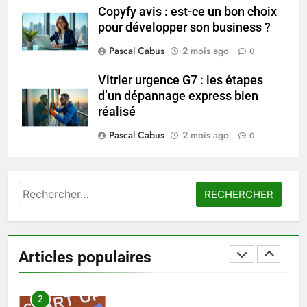
Copyfy avis : est-ce un bon choix
pour développer son business ?
7
Prévenir les chutes chez les
Pascal Cabus
2 mois ago
0
seniors: aménagement et
exercices
Vitrier urgence G7 : les étapes
BIEN ÊTRE
d’un dépannage express bien
réalisé
8
Pascal Cabus
2 mois ago
Voyance à La Rochelle : où
0
trouver un accompagnement
sérieux à un tarif juste ?
BIEN ÊTRE
Rechercher :
1
Les tendances mode qui
reviennent chaque année
Articles populaires
MODE
2