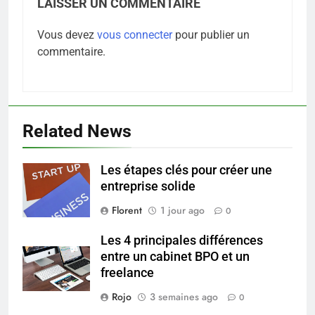
LAISSER UN COMMENTAIRE
Vous devez
vous connecter
pour publier un
commentaire.
Related News
5
Les étapes clés pour créer une
Infection chronique de l’oreille :
entreprise solide
tout ce qu’il faut savoir sur les
saignements
Florent
1 jour ago
0
SANTÉ
Les 4 principales différences
6
entre un cabinet BPO et un
Les secrets révélés pour une
freelance
peau éclatante grâce à The
Rojo
3 semaines ago
0
Ordinary
SANTÉ