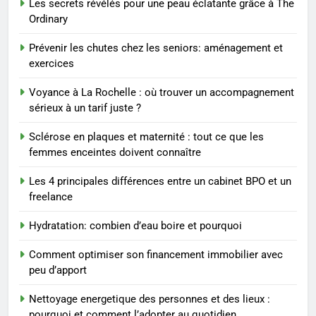
Les secrets révélés pour une peau éclatante grâce à The
1
Ordinary
Les tendances mode qui
reviennent chaque année
Prévenir les chutes chez les seniors: aménagement et
exercices
MODE
Voyance à La Rochelle : où trouver un accompagnement
2
sérieux à un tarif juste ?
Les étapes clés pour créer une
Sclérose en plaques et maternité : tout ce que les
entreprise solide
femmes enceintes doivent connaître
ENTREPRISE
Les 4 principales différences entre un cabinet BPO et un
freelance
3
Maigrir efficacement grâce aux
Hydratation: combien d’eau boire et pourquoi
substituts de repas : guide et
conseils pratiques
BIEN ÊTRE
Comment optimiser son financement immobilier avec
peu d’apport
4
Nettoyage energetique des personnes et des lieux :
Postures de yoga essentielles
pourquoi et comment l’adopter au quotidien