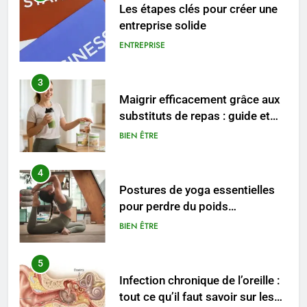
Les étapes clés pour créer une
entreprise solide
ENTREPRISE
3
Maigrir efficacement grâce aux
substituts de repas : guide et
conseils pratiques
BIEN ÊTRE
4
Postures de yoga essentielles
pour perdre du poids
rapidement et durable
BIEN ÊTRE
5
Infection chronique de l’oreille :
tout ce qu’il faut savoir sur les