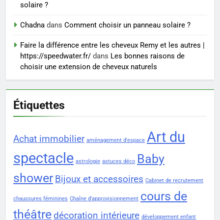
solaire ?
8
Chadna
dans
Comment choisir un panneau solaire ?
Voyance à La Rochelle : où
Faire la différence entre les cheveux Remy et les autres |
trouver un accompagnement
https://speedwater.fr/
dans
Les bonnes raisons de
sérieux à un tarif juste ?
BIEN ÊTRE
choisir une extension de cheveux naturels
Étiquettes
Art du
Achat immobilier
aménagement d'espace
spectacle
Baby
astrologie
astuces déco
shower
Bijoux et accessoires
Cabinet de recrutement
cours de
chaussures féminines
Chaîne d'approvisionnement
théâtre
décoration intérieure
développement enfant