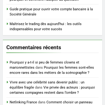
pour perdre du poids
rapidement et durable
Guide pratique pour ouvrir votre compte bancaire à la
BIEN ÊTRE
Société Générale
5
Maîtrisez le trading dès aujourd’hui : les outils
Infection chronique de l’oreille :
indispensables pour votre succès
tout ce qu’il faut savoir sur les
saignements
SANTÉ
Commentaires récents
6
Les secrets révélés pour une
Pourquoi y a-t-il si peu de femmes clowns et
peau éclatante grâce à The
marionnettistes
dans
Pourquoi les femmes sont-elles
Ordinary
SANTÉ
encore rares dans les métiers de la scénographie ?
Vivre avec une célébrité sans devenir public : un
7
équilibre fragile
dans
Vie privée des acteurs : pourquoi
Prévenir les chutes chez les
certaines compagnes restent dans l’ombre ?
seniors: aménagement et
exercices
Netlinking France
dans
Comment choisir un panneau
BIEN ÊTRE