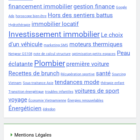
financement immobilier
gestion finance
Google
Hors des sentiers battus
Ads
horoscope bien-être
immobilier locatif
Hydrothérapie
Investissement immobilier
Le choix
d'un véhicule
moteurs thermiques
marketing SMS
Peau
Netgear GS108
note de calcul structure
optimisation petits espaces
Plombier
éclatante
première voiture
Recettes de brunch
santé
Récupération sportive
Sourcing
tendances mode
Vietnam
Sous-traitance Asie
thérapie enfant
voitures de sport
Transition énergétique
troubles infantiles
voyage
Économie Vietnamienne
Énergies renouvelables
Énergéticien
édredon
Mentions Légales