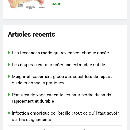
saignements
SANTÉ
6
Les secrets révélés pour une
Articles récents
peau éclatante grâce à The
Ordinary
SANTÉ
Les tendances mode qui reviennent chaque année
7
Les étapes clés pour créer une entreprise solide
Prévenir les chutes chez les
seniors: aménagement et
Maigrir efficacement grâce aux substituts de repas :
exercices
BIEN ÊTRE
guide et conseils pratiques
Postures de yoga essentielles pour perdre du poids
8
rapidement et durable
Voyance à La Rochelle : où
trouver un accompagnement
Infection chronique de l’oreille : tout ce qu’il faut savoir
sérieux à un tarif juste ?
BIEN ÊTRE
sur les saignements