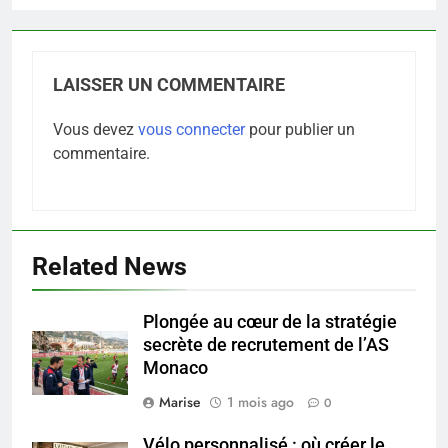
LAISSER UN COMMENTAIRE
Vous devez
vous connecter
pour publier un
commentaire.
5
Infection chronique de l’oreille :
tout ce qu’il faut savoir sur les
Related News
saignements
SANTÉ
Plongée au cœur de la stratégie
6
secrète de recrutement de l’AS
Les secrets révélés pour une
Monaco
peau éclatante grâce à The
Marise
1 mois ago
0
Ordinary
SANTÉ
Vélo personnalisé : où créer le