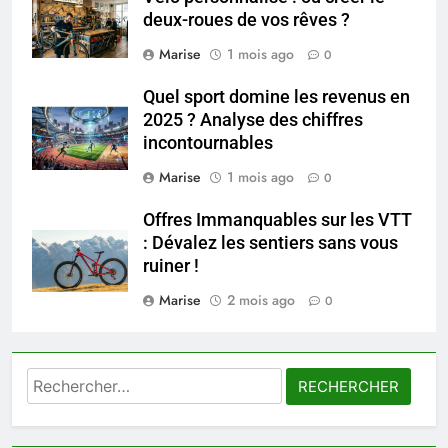
7
deux-roues de vos rêves ?
Prévenir les chutes chez les
Marise
1 mois ago
0
seniors: aménagement et
exercices
BIEN ÊTRE
Quel sport domine les revenus en
2025 ? Analyse des chiffres
incontournables
8
Voyance à La Rochelle : où
Marise
1 mois ago
0
trouver un accompagnement
Offres Immanquables sur les VTT
sérieux à un tarif juste ?
BIEN ÊTRE
: Dévalez les sentiers sans vous
ruiner !
1
Marise
2 mois ago
0
Les tendances mode qui
reviennent chaque année
MODE
Rechercher :
2
Les étapes clés pour créer une