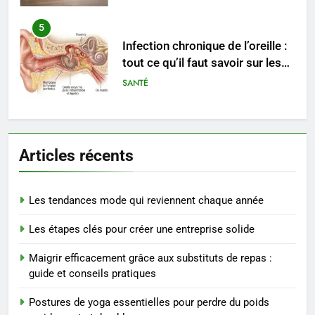
6
Les secrets révélés pour une
peau éclatante grâce à The
Ordinary
SANTÉ
7
Prévenir les chutes chez les
Articles récents
seniors: aménagement et
exercices
BIEN ÊTRE
Les tendances mode qui reviennent chaque année
8
Les étapes clés pour créer une entreprise solide
Voyance à La Rochelle : où
trouver un accompagnement
Maigrir efficacement grâce aux substituts de repas :
sérieux à un tarif juste ?
BIEN ÊTRE
guide et conseils pratiques
Postures de yoga essentielles pour perdre du poids
1