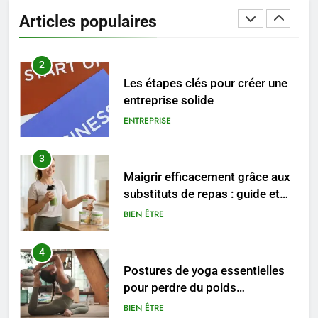
entreprise solide
Articles populaires
ENTREPRISE
3
Maigrir efficacement grâce aux
substituts de repas : guide et
conseils pratiques
BIEN ÊTRE
4
Postures de yoga essentielles
pour perdre du poids
rapidement et durable
BIEN ÊTRE
5
Infection chronique de l’oreille :
tout ce qu’il faut savoir sur les
saignements
SANTÉ