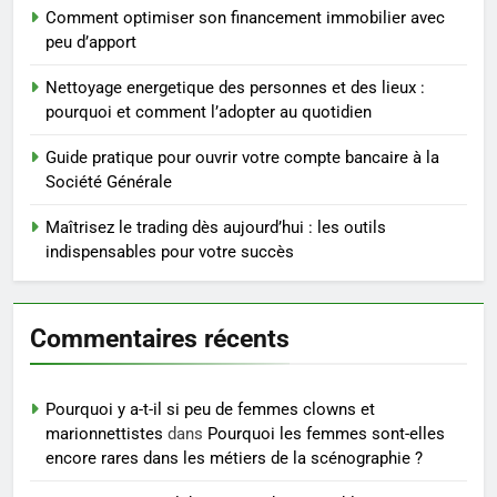
rapidement et durable
Comment optimiser son financement immobilier avec
BIEN ÊTRE
peu d’apport
5
Nettoyage energetique des personnes et des lieux :
Infection chronique de l’oreille :
pourquoi et comment l’adopter au quotidien
tout ce qu’il faut savoir sur les
Guide pratique pour ouvrir votre compte bancaire à la
saignements
SANTÉ
Société Générale
Maîtrisez le trading dès aujourd’hui : les outils
6
indispensables pour votre succès
Les secrets révélés pour une
peau éclatante grâce à The
Ordinary
SANTÉ
Commentaires récents
7
Prévenir les chutes chez les
Pourquoi y a-t-il si peu de femmes clowns et
seniors: aménagement et
marionnettistes
dans
Pourquoi les femmes sont-elles
exercices
encore rares dans les métiers de la scénographie ?
BIEN ÊTRE