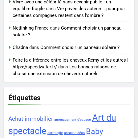
Vivre avec une célébrité sans devenir public : un
8
équilibre fragile
dans
Vie privée des acteurs : pourquoi
Voyance à La Rochelle : où
certaines compagnes restent dans l’ombre ?
trouver un accompagnement
Netlinking France
dans
Comment choisir un panneau
sérieux à un tarif juste ?
BIEN ÊTRE
solaire ?
Chadna
dans
Comment choisir un panneau solaire ?
Faire la différence entre les cheveux Remy et les autres |
https://speedwater.fr/
dans
Les bonnes raisons de
choisir une extension de cheveux naturels
Étiquettes
Art du
Achat immobilier
aménagement d'espace
spectacle
Baby
astrologie
astuces déco