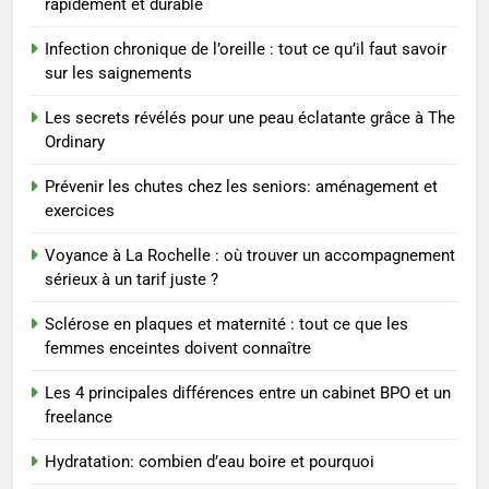
rapidement et durable
Les tendances mode qui
reviennent chaque année
Infection chronique de l’oreille : tout ce qu’il faut savoir
sur les saignements
MODE
Les secrets révélés pour une peau éclatante grâce à The
2
Ordinary
Les étapes clés pour créer une
Prévenir les chutes chez les seniors: aménagement et
entreprise solide
exercices
ENTREPRISE
Voyance à La Rochelle : où trouver un accompagnement
sérieux à un tarif juste ?
3
Maigrir efficacement grâce aux
Sclérose en plaques et maternité : tout ce que les
substituts de repas : guide et
femmes enceintes doivent connaître
conseils pratiques
BIEN ÊTRE
Les 4 principales différences entre un cabinet BPO et un
freelance
4
Postures de yoga essentielles
Hydratation: combien d’eau boire et pourquoi
pour perdre du poids