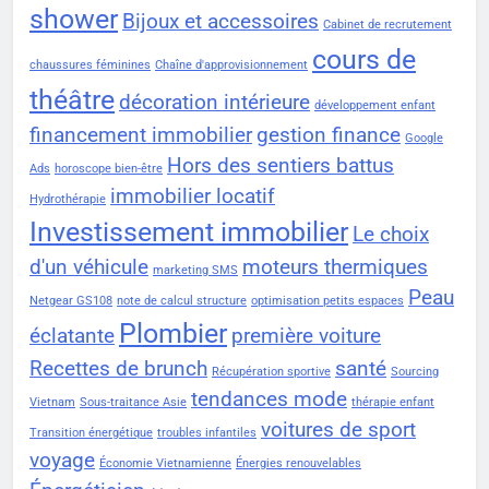
shower
Bijoux et accessoires
Cabinet de recrutement
cours de
chaussures féminines
Chaîne d'approvisionnement
théâtre
décoration intérieure
développement enfant
financement immobilier
gestion finance
Google
Hors des sentiers battus
Ads
horoscope bien-être
immobilier locatif
Hydrothérapie
Investissement immobilier
Le choix
d'un véhicule
moteurs thermiques
marketing SMS
Peau
Netgear GS108
note de calcul structure
optimisation petits espaces
Plombier
éclatante
première voiture
Recettes de brunch
santé
Récupération sportive
Sourcing
tendances mode
Vietnam
Sous-traitance Asie
thérapie enfant
voitures de sport
Transition énergétique
troubles infantiles
voyage
Économie Vietnamienne
Énergies renouvelables