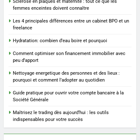
Sclérose en plaques et maternité : tout ce que les
entreprise solide
femmes enceintes doivent connaître
ENTREPRISE
Les 4 principales différences entre un cabinet BPO et un
freelance
3
Maigrir efficacement grâce aux
Hydratation: combien d’eau boire et pourquoi
substituts de repas : guide et
conseils pratiques
BIEN ÊTRE
Comment optimiser son financement immobilier avec
peu d’apport
4
Nettoyage energetique des personnes et des lieux :
Postures de yoga essentielles
pourquoi et comment l’adopter au quotidien
pour perdre du poids
rapidement et durable
Guide pratique pour ouvrir votre compte bancaire à la
BIEN ÊTRE
Société Générale
5
Maîtrisez le trading dès aujourd’hui : les outils
Infection chronique de l’oreille :
indispensables pour votre succès
tout ce qu’il faut savoir sur les
saignements
SANTÉ