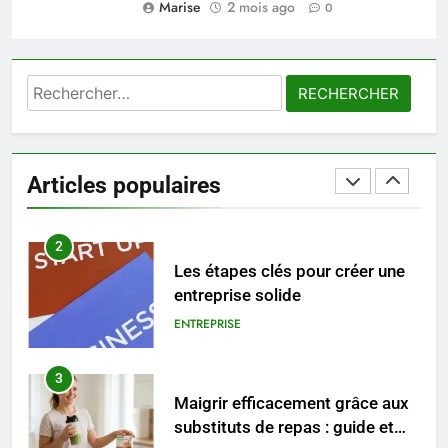
Marise
2 mois ago
Voyance à La Rochelle : où
0
trouver un accompagnement
sérieux à un tarif juste ?
BIEN ÊTRE
Rechercher :
1
Les tendances mode qui
reviennent chaque année
Articles populaires
MODE
2
Les étapes clés pour créer une
entreprise solide
ENTREPRISE
3
Maigrir efficacement grâce aux
substituts de repas : guide et