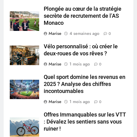
Plongée au cœur de la stratégie
5
secrète de recrutement de l’AS
Infection chronique de l’oreille :
Monaco
tout ce qu’il faut savoir sur les
saignements
Marise
4 semaines ago
0
SANTÉ
Vélo personnalisé : où créer le
6
deux-roues de vos rêves ?
Les secrets révélés pour une
Marise
1 mois ago
0
peau éclatante grâce à The
Ordinary
SANTÉ
Quel sport domine les revenus en
2025 ? Analyse des chiffres
incontournables
7
Prévenir les chutes chez les
Marise
1 mois ago
0
seniors: aménagement et
exercices
Offres Immanquables sur les VTT
BIEN ÊTRE
: Dévalez les sentiers sans vous
ruiner !
8