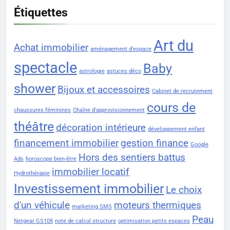
Étiquettes
Art du
Achat immobilier
aménagement d'espace
spectacle
Baby
astrologie
astuces déco
shower
Bijoux et accessoires
Cabinet de recrutement
cours de
chaussures féminines
Chaîne d'approvisionnement
théâtre
décoration intérieure
développement enfant
financement immobilier
gestion finance
Google
Hors des sentiers battus
Ads
horoscope bien-être
immobilier locatif
Hydrothérapie
Investissement immobilier
Le choix
d'un véhicule
moteurs thermiques
marketing SMS
Peau
Netgear GS108
note de calcul structure
optimisation petits espaces