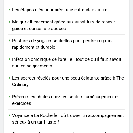
7
Les étapes clés pour créer une entreprise solide
Prévenir les chutes chez les
seniors: aménagement et
Maigrir efficacement grâce aux substituts de repas :
exercices
BIEN ÊTRE
guide et conseils pratiques
Postures de yoga essentielles pour perdre du poids
8
rapidement et durable
Voyance à La Rochelle : où
trouver un accompagnement
Infection chronique de l’oreille : tout ce qu’il faut savoir
sérieux à un tarif juste ?
BIEN ÊTRE
sur les saignements
Les secrets révélés pour une peau éclatante grâce à The
1
Ordinary
Les tendances mode qui
reviennent chaque année
Prévenir les chutes chez les seniors: aménagement et
exercices
MODE
Voyance à La Rochelle : où trouver un accompagnement
2
sérieux à un tarif juste ?
Les étapes clés pour créer une