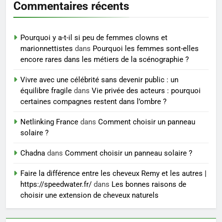
Commentaires récents
6
Les secrets révélés pour une
Pourquoi y a-t-il si peu de femmes clowns et
peau éclatante grâce à The
marionnettistes
dans
Pourquoi les femmes sont-elles
Ordinary
SANTÉ
encore rares dans les métiers de la scénographie ?
Vivre avec une célébrité sans devenir public : un
7
équilibre fragile
dans
Vie privée des acteurs : pourquoi
Prévenir les chutes chez les
certaines compagnes restent dans l’ombre ?
seniors: aménagement et
exercices
Netlinking France
dans
Comment choisir un panneau
BIEN ÊTRE
solaire ?
8
Chadna
dans
Comment choisir un panneau solaire ?
Voyance à La Rochelle : où
Faire la différence entre les cheveux Remy et les autres |
trouver un accompagnement
https://speedwater.fr/
dans
Les bonnes raisons de
sérieux à un tarif juste ?
BIEN ÊTRE
choisir une extension de cheveux naturels