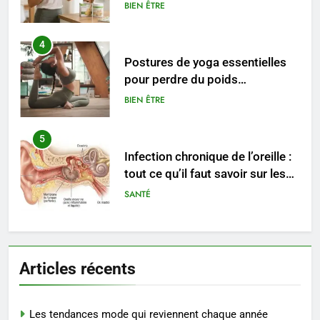
conseils pratiques
BIEN ÊTRE
4
Postures de yoga essentielles
pour perdre du poids
rapidement et durable
BIEN ÊTRE
5
Infection chronique de l’oreille :
tout ce qu’il faut savoir sur les
saignements
SANTÉ
6
Les secrets révélés pour une
Articles récents
peau éclatante grâce à The
Ordinary
SANTÉ
Les tendances mode qui reviennent chaque année