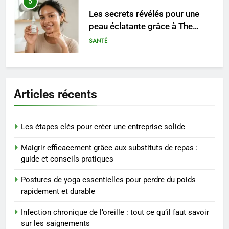
5
Les secrets révélés pour une
peau éclatante grâce à The
Ordinary
SANTÉ
6
Prévenir les chutes chez les
Articles récents
seniors: aménagement et
exercices
BIEN ÊTRE
Les étapes clés pour créer une entreprise solide
7
Maigrir efficacement grâce aux substituts de repas :
Voyance à La Rochelle : où
guide et conseils pratiques
trouver un accompagnement
sérieux à un tarif juste ?
BIEN ÊTRE
Postures de yoga essentielles pour perdre du poids
rapidement et durable
8
Infection chronique de l’oreille : tout ce qu’il faut savoir
Sclérose en plaques et
sur les saignements
maternité : tout ce que les