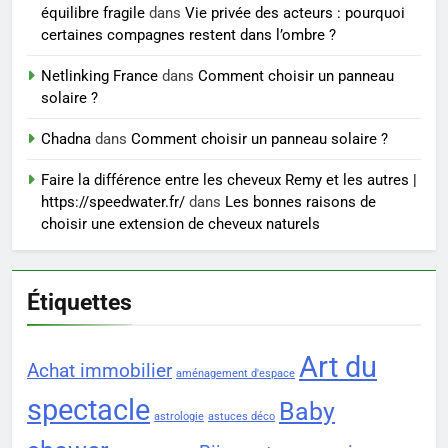
Voyance à La Rochelle : où
équilibre fragile
dans
Vie privée des acteurs : pourquoi
trouver un accompagnement
certaines compagnes restent dans l’ombre ?
sérieux à un tarif juste ?
BIEN ÊTRE
Netlinking France
dans
Comment choisir un panneau
solaire ?
8
Sclérose en plaques et
Chadna
dans
Comment choisir un panneau solaire ?
maternité : tout ce que les
Faire la différence entre les cheveux Remy et les autres |
femmes enceintes doivent
SANTÉ
https://speedwater.fr/
dans
Les bonnes raisons de
connaître
choisir une extension de cheveux naturels
Étiquettes
Art du
Achat immobilier
aménagement d'espace
spectacle
Baby
astrologie
astuces déco