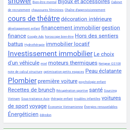
shower
Bijoux et accessoires
Bien-être mental
Cabinet
de recrutement
chaussures féminines
Chaîne d'approvisionnement
cours de théâtre
décoration intérieure
financement immobilier
gestion
développement enfant
finance
Hors des sentiers
Google Ads
horoscope bien-être
battus
immobilier locatif
Hydrothérapie
Investissement immobilier
Le choix
d'un véhicule
moteurs thermiques
miel
Netgear GS108
Peau éclatante
note de calcul structure
optimisation petits espaces
Plombier
première voiture
psychologie enfant
Recettes de brunch
santé
Récupération sportive
Sourcing
voitures
Vietnam
Sous-traitance Asie
thérapie enfant
troubles infantiles
de sport
voyage
Économie Vietnamienne
Énergies renouvelables
Énergéticien
édredon