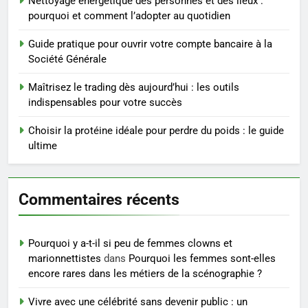
Nettoyage energetique des personnes et des lieux :
pourquoi et comment l’adopter au quotidien
4
Infection chronique de l’oreille :
Guide pratique pour ouvrir votre compte bancaire à la
tout ce qu’il faut savoir sur les
Société Générale
saignements
SANTÉ
Maîtrisez le trading dès aujourd’hui : les outils
indispensables pour votre succès
5
Les secrets révélés pour une
Choisir la protéine idéale pour perdre du poids : le guide
peau éclatante grâce à The
ultime
Ordinary
SANTÉ
Commentaires récents
6
Prévenir les chutes chez les
seniors: aménagement et
Pourquoi y a-t-il si peu de femmes clowns et
exercices
BIEN ÊTRE
marionnettistes
dans
Pourquoi les femmes sont-elles
encore rares dans les métiers de la scénographie ?
7
Vivre avec une célébrité sans devenir public : un