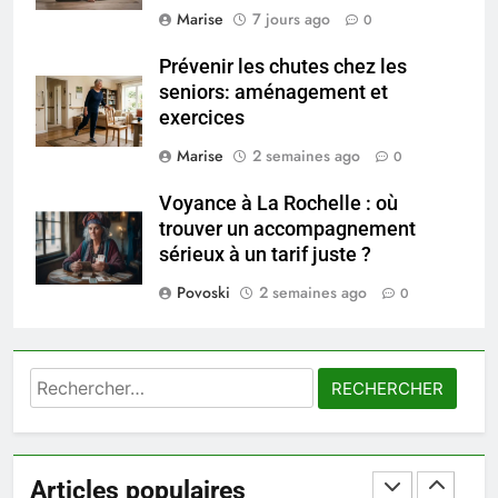
Marise
7 jours ago
0
seniors: aménagement et
exercices
BIEN ÊTRE
Prévenir les chutes chez les
seniors: aménagement et
exercices
7
Voyance à La Rochelle : où
Marise
2 semaines ago
0
trouver un accompagnement
sérieux à un tarif juste ?
Voyance à La Rochelle : où
BIEN ÊTRE
trouver un accompagnement
sérieux à un tarif juste ?
8
Povoski
2 semaines ago
Sclérose en plaques et
0
maternité : tout ce que les
femmes enceintes doivent
SANTÉ
connaître
Rechercher :
1
Les étapes clés pour créer une
entreprise solide
Articles populaires