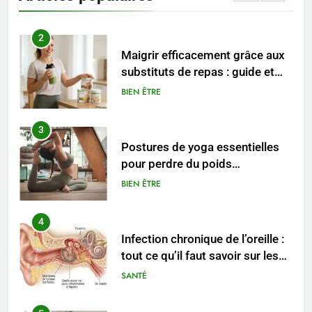
ENTREPRISE
2
Maigrir efficacement grâce aux
substituts de repas : guide et
conseils pratiques
BIEN ÊTRE
3
Postures de yoga essentielles
pour perdre du poids
rapidement et durable
BIEN ÊTRE
4
Infection chronique de l’oreille :
tout ce qu’il faut savoir sur les
saignements
SANTÉ