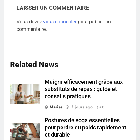
LAISSER UN COMMENTAIRE
Vous devez
vous connecter
pour publier un
commentaire.
Related News
Maigrir efficacement grâce aux
substituts de repas : guide et
5
conseils pratiques
Les secrets révélés pour une
peau éclatante grâce à The
Marise
3 jours ago
0
Ordinary
SANTÉ
Postures de yoga essentielles
pour perdre du poids rapidement
6
et durable
Prévenir les chutes chez les