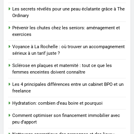
femmes enceintes doivent
SANTÉ
Les secrets révélés pour une peau éclatante grâce à The
connaître
Ordinary
1
Prévenir les chutes chez les seniors: aménagement et
Les étapes clés pour créer une
exercices
entreprise solide
Voyance à La Rochelle : où trouver un accompagnement
ENTREPRISE
sérieux à un tarif juste ?
2
Sclérose en plaques et maternité : tout ce que les
Maigrir efficacement grâce aux
femmes enceintes doivent connaître
substituts de repas : guide et
Les 4 principales différences entre un cabinet BPO et un
conseils pratiques
BIEN ÊTRE
freelance
Hydratation: combien d’eau boire et pourquoi
3
Postures de yoga essentielles
Comment optimiser son financement immobilier avec
pour perdre du poids
peu d’apport
rapidement et durable
BIEN ÊTRE