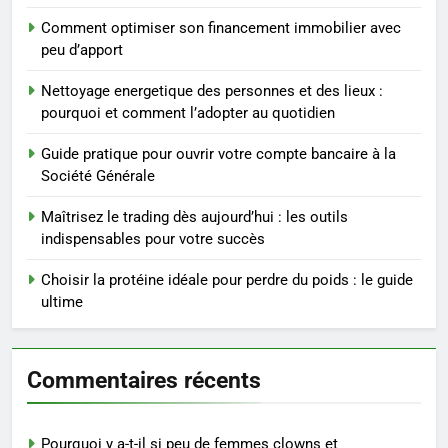
Infection chronique de l’oreille :
Comment optimiser son financement immobilier avec
tout ce qu’il faut savoir sur les
peu d’apport
saignements
SANTÉ
Nettoyage energetique des personnes et des lieux :
pourquoi et comment l’adopter au quotidien
5
Les secrets révélés pour une
Guide pratique pour ouvrir votre compte bancaire à la
peau éclatante grâce à The
Société Générale
Ordinary
SANTÉ
Maîtrisez le trading dès aujourd’hui : les outils
indispensables pour votre succès
6
Prévenir les chutes chez les
Choisir la protéine idéale pour perdre du poids : le guide
seniors: aménagement et
ultime
exercices
BIEN ÊTRE
Commentaires récents
7
Voyance à La Rochelle : où
trouver un accompagnement
Pourquoi y a-t-il si peu de femmes clowns et