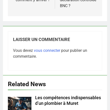
BNC ?
LAISSER UN COMMENTAIRE
Vous devez
vous connecter
pour publier un
commentaire.
5
Les secrets révélés pour une
peau éclatante grâce à The
Ordinary
SANTÉ
Related News
6
Les compétences indispensables
Prévenir les chutes chez les
d’un plombier à Muret
seniors: aménagement et