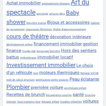
Art du
Achat immobilier
aménagement d'espace
spectacle
Baby
astrologie
astuces déco
shower
Bijoux et accessoires
Bien-être mental
Cabinet
de recrutement
chaussures féminines
Chaîne d'approvisionnement
cours de théâtre
décoration intérieure
financement immobilier
gestion
développement enfant
finance
Hors des sentiers
Google Ads
horoscope bien-être
battus
immobilier locatif
Hydrothérapie
Investissement immobilier
Le choix
d'un véhicule
moteurs thermiques
miel
Netgear GS108
Peau éclatante
note de calcul structure
optimisation petits espaces
Plombier
première voiture
psychologie enfant
Recettes de brunch
santé
Récupération sportive
Sourcing
voitures
Vietnam
Sous-traitance Asie
thérapie enfant
troubles infantiles