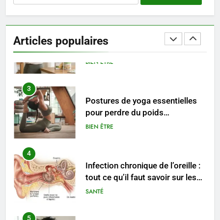
2
Maigrir efficacement grâce aux
substituts de repas : guide et
Articles populaires
conseils pratiques
BIEN ÊTRE
3
Postures de yoga essentielles
pour perdre du poids
rapidement et durable
BIEN ÊTRE
4
Infection chronique de l’oreille :
tout ce qu’il faut savoir sur les
saignements
SANTÉ
5
Les secrets révélés pour une