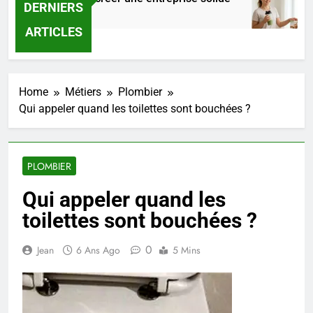
DERNIERS
res Ago
3 J
ARTICLES
Home
Métiers
Plombier
Qui appeler quand les toilettes sont bouchées ?
PLOMBIER
Qui appeler quand les
toilettes sont bouchées ?
0
Jean
6 Ans Ago
5 Mins