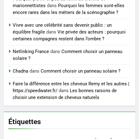
sérieux à un tarif juste ?
BIEN ÊTRE
marionnettistes
dans
Pourquoi les femmes sont-elles
encore rares dans les métiers de la scénographie ?
8
Vivre avec une célébrité sans devenir public : un
Sclérose en plaques et
équilibre fragile
dans
Vie privée des acteurs : pourquoi
maternité : tout ce que les
certaines compagnes restent dans l’ombre ?
femmes enceintes doivent
SANTÉ
connaître
Netlinking France
dans
Comment choisir un panneau
solaire ?
Chadna
dans
Comment choisir un panneau solaire ?
Faire la différence entre les cheveux Remy et les autres |
https://speedwater.fr/
dans
Les bonnes raisons de
choisir une extension de cheveux naturels
Étiquettes