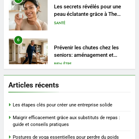
peau éclatante grâce à The
Ordinary
SANTÉ
6
Prévenir les chutes chez les
seniors: aménagement et
exercices
BIEN ÊTRE
7
Voyance à La Rochelle : où
Articles récents
trouver un accompagnement
sérieux à un tarif juste ?
BIEN ÊTRE
Les étapes clés pour créer une entreprise solide
8
Maigrir efficacement grâce aux substituts de repas :
Sclérose en plaques et
guide et conseils pratiques
maternité : tout ce que les
femmes enceintes doivent
SANTÉ
Postures de yoga essentielles pour perdre du poids