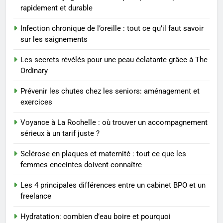
connaître
rapidement et durable
1
Infection chronique de l’oreille : tout ce qu’il faut savoir
Les étapes clés pour créer une
sur les saignements
entreprise solide
ENTREPRISE
Les secrets révélés pour une peau éclatante grâce à The
Ordinary
2
Prévenir les chutes chez les seniors: aménagement et
Maigrir efficacement grâce aux
exercices
substituts de repas : guide et
conseils pratiques
Voyance à La Rochelle : où trouver un accompagnement
BIEN ÊTRE
sérieux à un tarif juste ?
3
Sclérose en plaques et maternité : tout ce que les
Postures de yoga essentielles
femmes enceintes doivent connaître
pour perdre du poids
Les 4 principales différences entre un cabinet BPO et un
rapidement et durable
BIEN ÊTRE
freelance
Hydratation: combien d’eau boire et pourquoi
4