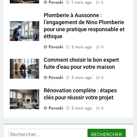
exercices
Povoski
1 mois ago
0
BIEN ÊTRE
Plomberie à Aussonne :
7
l’engagement de Nino Plomberie
Voyance à La Rochelle : où
pour une pratique responsable et
trouver un accompagnement
éthique
sérieux à un tarif juste ?
BIEN ÊTRE
Povoski
2 mois ago
0
Comment choisir le bon expert
8
fuite d’eau pour votre maison
Sclérose en plaques et
maternité : tout ce que les
Povoski
3 mois ago
0
femmes enceintes doivent
SANTÉ
connaître
Rénovation complète : étapes
clés pour réussir votre projet
1
Povoski
3 mois ago
Les étapes clés pour créer une
0
entreprise solide
ENTREPRISE
Rechercher :