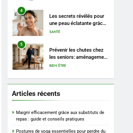
saignements
4
Les secrets révélés pour
une peau éclatante grâce
à The Ordinary
SANTÉ
5
Prévenir les chutes chez
les seniors: aménagement
et exercices
BIEN ÊTRE
6
Voyance à La Rochelle : où
trouver un
Articles récents
accompagnement sérieux
BIEN ÊTRE
à un tarif juste ?
7
Maigrir efficacement grâce aux substituts de
Sclérose en plaques et
repas : guide et conseils pratiques
maternité : tout ce que les
Postures de yoga essentielles pour perdre du
femmes enceintes doivent