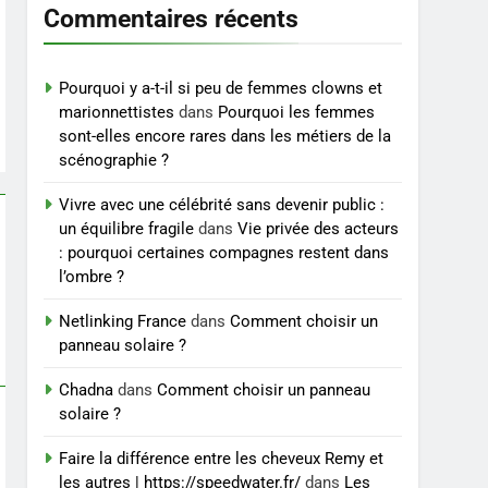
femmes enceintes doivent
Commentaires récents
SANTÉ
connaître
8
Les 4 principales
Pourquoi y a-t-il si peu de femmes clowns et
différences entre un
marionnettistes
dans
Pourquoi les femmes
sont-elles encore rares dans les métiers de la
cabinet BPO et un
ENTREPRISE
scénographie ?
freelance
Vivre avec une célébrité sans devenir public :
un équilibre fragile
dans
Vie privée des acteurs
: pourquoi certaines compagnes restent dans
l’ombre ?
Netlinking France
dans
Comment choisir un
panneau solaire ?
Chadna
dans
Comment choisir un panneau
solaire ?
Faire la différence entre les cheveux Remy et
les autres | https://speedwater.fr/
dans
Les