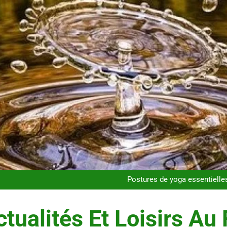
Les secrets révélés 
Maigrir efficacement grâc
Postures de yoga essentielle
Infection chronique de l’oreille 
Les secrets révélés 
Maigrir efficacement grâc
tualités Et Loisirs Au 
Postures de yoga essentielle
Infection chronique de l’oreille 