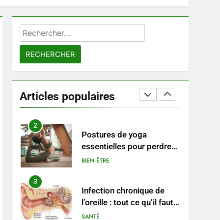
connaître
8
Les 4 principales
Rechercher :
différences entre un
cabinet BPO et un
ENTREPRISE
freelance
1
Maigrir efficacement
grâce aux substituts de
Articles populaires
repas : guide et conseils
BIEN ÊTRE
pratiques
2
Postures de yoga
essentielles pour perdre
du poids rapidement et
BIEN ÊTRE
durable
3
Infection chronique de
l’oreille : tout ce qu’il faut
savoir sur les
SANTÉ