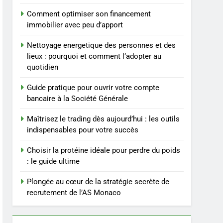
savoir sur les
SANTÉ
saignements
Comment optimiser son financement
immobilier avec peu d’apport
4
Les secrets révélés pour
Nettoyage energetique des personnes et des
une peau éclatante grâce
lieux : pourquoi et comment l’adopter au
à The Ordinary
SANTÉ
quotidien
5
Guide pratique pour ouvrir votre compte
Prévenir les chutes chez
bancaire à la Société Générale
les seniors: aménagement
et exercices
BIEN ÊTRE
Maîtrisez le trading dès aujourd’hui : les outils
indispensables pour votre succès
6
Voyance à La Rochelle : où
Choisir la protéine idéale pour perdre du poids
trouver un
: le guide ultime
accompagnement sérieux
BIEN ÊTRE
Plongée au cœur de la stratégie secrète de
à un tarif juste ?
recrutement de l’AS Monaco
7
Sclérose en plaques et
maternité : tout ce que les