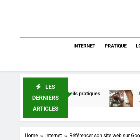
INTERNET
PRATIQUE
L
LES
uide et conseils pratiques
Postures de yoga e
DERNIERS
6 Jours Ago
ARTICLES
Home
Internet
Référencer son site web sur Goog