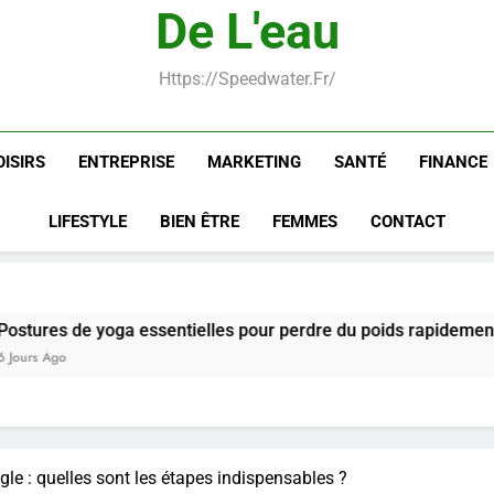
De L'eau
Les secrets révélés 
Https://speedwater.fr/
OISIRS
ENTREPRISE
MARKETING
SANTÉ
FINANCE
LIFESTYLE
BIEN ÊTRE
FEMMES
CONTACT
ssentielles pour perdre du poids rapidement et durable
le : quelles sont les étapes indispensables ?