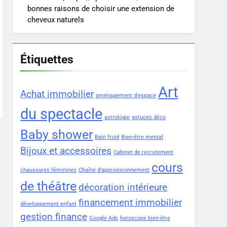
bonnes raisons de choisir une extension de
cheveux naturels
Étiquettes
Art
Achat immobilier
aménagement d'espace
du spectacle
astrologie
astuces déco
Baby shower
Bain froid
Bien-être mental
Bijoux et accessoires
Cabinet de recrutement
cours
chaussures féminines
Chaîne d'approvisionnement
de théâtre
décoration intérieure
financement immobilier
développement enfant
gestion finance
Google Ads
horoscope bien-être