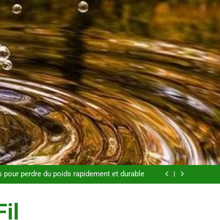
pour une peau éclatante grâce à The Ordinary
e aux substituts de repas : guide et conseils
pratiques
s pour perdre du poids rapidement et durable
: tout ce qu’il faut savoir sur les saignements
pour une peau éclatante grâce à The Ordinary
e aux substituts de repas : guide et conseils
Fil
pratiques
s pour perdre du poids rapidement et durable
: tout ce qu’il faut savoir sur les saignements