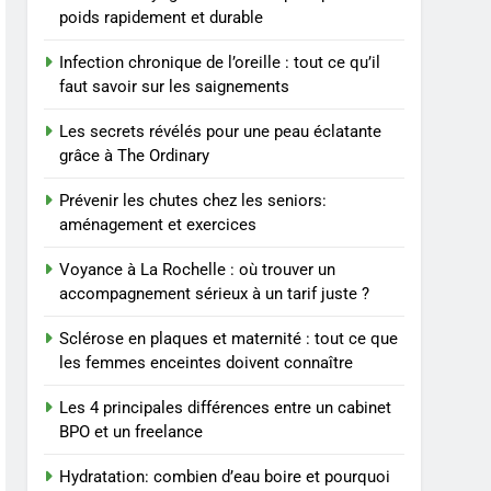
SANTÉ
poids rapidement et durable
connaître
8
Infection chronique de l’oreille : tout ce qu’il
Les 4 principales
faut savoir sur les saignements
différences entre un
cabinet BPO et un
ENTREPRISE
Les secrets révélés pour une peau éclatante
freelance
grâce à The Ordinary
1
Maigrir efficacement
Prévenir les chutes chez les seniors:
grâce aux substituts de
aménagement et exercices
repas : guide et conseils
BIEN ÊTRE
Voyance à La Rochelle : où trouver un
pratiques
accompagnement sérieux à un tarif juste ?
2
Postures de yoga
Sclérose en plaques et maternité : tout ce que
essentielles pour perdre
les femmes enceintes doivent connaître
du poids rapidement et
BIEN ÊTRE
durable
Les 4 principales différences entre un cabinet
3
BPO et un freelance
Infection chronique de
l’oreille : tout ce qu’il faut
Hydratation: combien d’eau boire et pourquoi