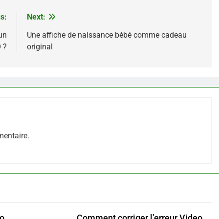
s:
Next:
un
Une affiche de naissance bébé comme cadeau
 ?
original
entaire.
mo
Comment corriger l’erreur Video