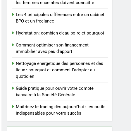
repas : guide et conseils
BIEN ÊTRE
les femmes enceintes doivent connaître
pratiques
Les 4 principales différences entre un cabinet
4
Postures de yoga
BPO et un freelance
essentielles pour perdre
Hydratation: combien d’eau boire et pourquoi
du poids rapidement et
BIEN ÊTRE
durable
Comment optimiser son financement
5
immobilier avec peu d’apport
Infection chronique de
l’oreille : tout ce qu’il faut
Nettoyage energetique des personnes et des
savoir sur les
SANTÉ
lieux : pourquoi et comment l’adopter au
saignements
quotidien
6
Les secrets révélés pour
Guide pratique pour ouvrir votre compte
une peau éclatante grâce
bancaire à la Société Générale
à The Ordinary
SANTÉ
Maîtrisez le trading dès aujourd’hui : les outils
indispensables pour votre succès
7
Prévenir les chutes chez
les seniors: aménagement