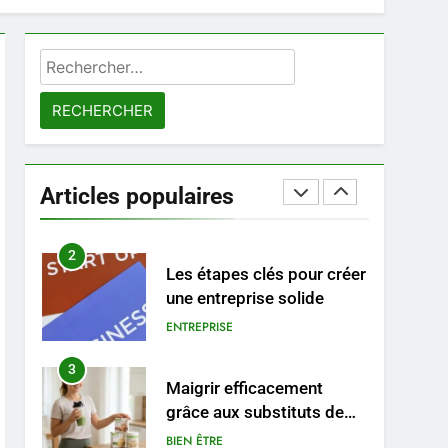
8
Voyance à La Rochelle : où
Rechercher :
trouver un
accompagnement sérieux
BIEN ÊTRE
à un tarif juste ?
1
Les tendances mode qui
reviennent chaque année
Articles populaires
MODE
2
Les étapes clés pour créer
une entreprise solide
ENTREPRISE
3
Maigrir efficacement
grâce aux substituts de
repas : guide et conseils
BIEN ÊTRE