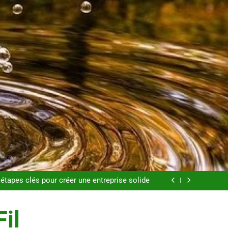
s pour perdre du poids rapidement et durable
endances mode qui reviennent chaque année
étapes clés pour créer une entreprise solide
e aux substituts de repas : guide et conseils
pratiques
s pour perdre du poids rapidement et durable
endances mode qui reviennent chaque année
Fil
étapes clés pour créer une entreprise solide
e aux substituts de repas : guide et conseils