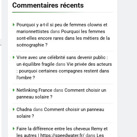
et exercices
Commentaires récents
BIEN ÊTRE
8
Voyance à La Rochelle : où
Pourquoi y a-t-il si peu de femmes clowns et
trouver un
marionnettistes
dans
Pourquoi les femmes
sont-elles encore rares dans les métiers de la
accompagnement sérieux
BIEN ÊTRE
scénographie ?
à un tarif juste ?
Vivre avec une célébrité sans devenir public :
un équilibre fragile
dans
Vie privée des acteurs
: pourquoi certaines compagnes restent dans
l’ombre ?
Netlinking France
dans
Comment choisir un
panneau solaire ?
Chadna
dans
Comment choisir un panneau
solaire ?
Faire la différence entre les cheveux Remy et
les autres | https://speedwater.fr/
dans
Les