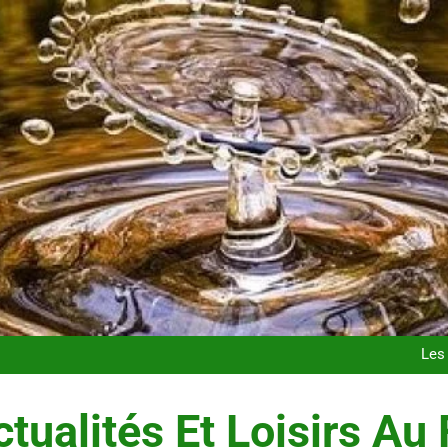
Postures de yoga essentielle
Les t
Les 
Maigrir efficacement grâc
Postures de yoga essentielle
Les t
tualités Et Loisirs Au 
Les 
Maigrir efficacement grâc