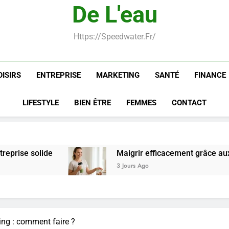
De L'eau
Postures de yoga essentielle
Https://speedwater.fr/
OISIRS
ENTREPRISE
MARKETING
SANTÉ
FINANCE
LIFESTYLE
BIEN ÊTRE
FEMMES
CONTACT
Maigrir efficacement grâce aux substituts de repa
3 Jours Ago
ing : comment faire ?