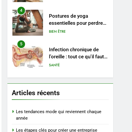
pratiques
4
Postures de yoga
essentielles pour perdre
du poids rapidement et
BIEN ÊTRE
durable
5
Infection chronique de
l’oreille : tout ce qu’il faut
savoir sur les
SANTÉ
saignements
6
Les secrets révélés pour
une peau éclatante grâce
Articles récents
à The Ordinary
SANTÉ
7
Les tendances mode qui reviennent chaque
Prévenir les chutes chez
année
les seniors: aménagement
Les étapes clés pour créer une entreprise
et exercices