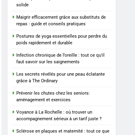
BIEN ÊTRE
solide
8
Maigrir efficacement grâce aux substituts de
Voyance à La Rochelle : où
repas : guide et conseils pratiques
trouver un
accompagnement sérieux
BIEN ÊTRE
Postures de yoga essentielles pour perdre du
à un tarif juste ?
poids rapidement et durable
1
Les tendances mode qui
Infection chronique de l’oreille : tout ce qu’il
reviennent chaque année
faut savoir sur les saignements
MODE
Les secrets révélés pour une peau éclatante
grâce à The Ordinary
2
Les étapes clés pour créer
Prévenir les chutes chez les seniors:
une entreprise solide
aménagement et exercices
ENTREPRISE
Voyance à La Rochelle : où trouver un
3
accompagnement sérieux à un tarif juste ?
Maigrir efficacement
grâce aux substituts de
Sclérose en plaques et maternité : tout ce que