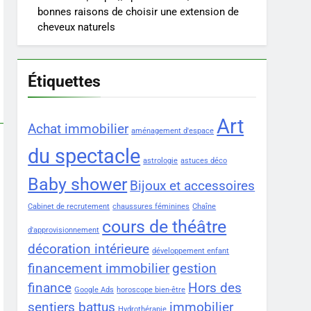
bonnes raisons de choisir une extension de
cheveux naturels
Étiquettes
Art
Achat immobilier
aménagement d'espace
du spectacle
astrologie
astuces déco
Baby shower
Bijoux et accessoires
Cabinet de recrutement
chaussures féminines
Chaîne
cours de théâtre
d'approvisionnement
décoration intérieure
développement enfant
financement immobilier
gestion
finance
Hors des
Google Ads
horoscope bien-être
sentiers battus
immobilier
Hydrothérapie