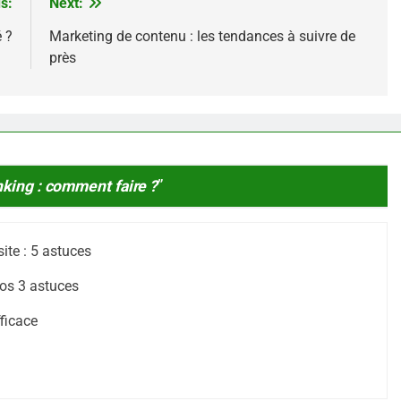
s:
Next:
 ?
Marketing de contenu : les tendances à suivre de
près
king : comment faire ?
”
ite : 5 astuces
nos 3 astuces
fficace